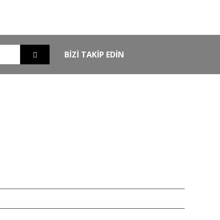
nizde
256Bit SSL sertifikası ile alışverişleriniz
güvende
BİZİ TAKİP EDİN
EXTRA
MKE Yetkili Bayii
şim
Armsan Phenoma
m
Derya MK 12
Bora
Typhoon
Chapuis