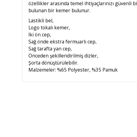
özellikler arasında temel ihtiyaçlarınızı güvenl
bulunan bir kemer bulunur.
Lastikli bel,
Logo tokalı kemer,
İki ön cep,
Sağ önde ekstra fermuarlı cep,
Sağ tarafta yan cep,
Önceden şekillendirilmiş dizler,
Şorta dönüştürülebilir.
Malzemeler: %65 Polyester, %35 Pamuk
HIZLI KARGO