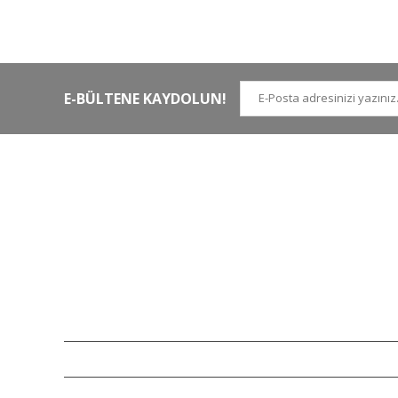
Tüm siparişler hızlı bir operasyonla
Tü
kargoya teslim edilir
di
E-BÜLTENE KAYDOLUN!
İLETİŞİM NUMARALARI
KURUMSAL
Tel.
0 (212)
659 22 70
Hakkımızda
Tel. 2
0 (212)
659 22 48
İletişim
Gsm
0 (530)
263 68 20
(Whatsapp)
Havale Bildirim Form
info@yabanavmalzemeleri.com
ETBİS