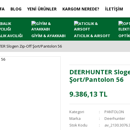
FA
BLOG
YENİ ÜRÜNLER
KARGOM NEREDE?
İLETİŞİM
LIK AVCILIĞI
GİYİM & AYAKKABI
ATICILIK & AIRSOFT
OPTİK
R Slogen Zip-Off Şort/Pantolon 56
DEERHUNTER Sloge
Şort/Pantolon 56
9.386,13 TL
Kategori
PANTOLON
Marka
Deerhunter
Stok Kodu
av_2130.3076.