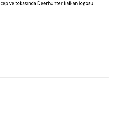
rlı cep ve tokasında Deerhunter kalkan logosu
GO
GÜVENLİ ALIŞVERİŞ