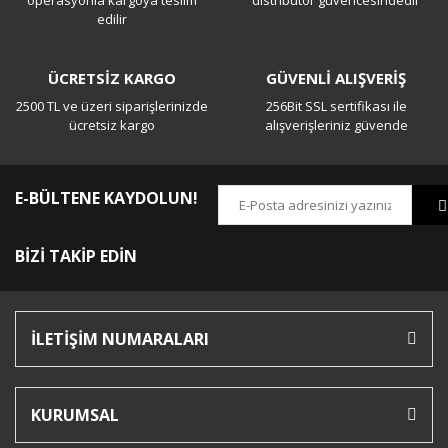
operasyonla kargoya teslim
distribütör güvencesindedir
edilir
ÜCRETSİZ KARGO
GÜVENLİ ALIŞVERİŞ
2500 TL ve üzeri siparişlerinizde
256Bit SSL sertifikası ile
ücretsiz kargo
alışverişleriniz güvende
E-BÜLTENE KAYDOLUN!
BİZİ TAKİP EDİN
İLETİŞİM NUMARALARI
KURUMSAL