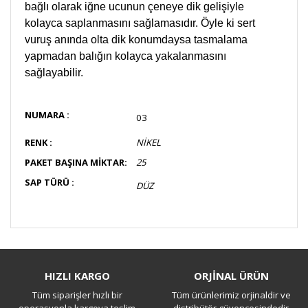
bağlı olarak iğne ucunun çeneye dik gelişiyle
kolayca saplanmasını sağlamasıdır. Öyle ki sert
vuruş anında olta dik konumdaysa tasmalama
yapmadan balığın kolayca yakalanmasını
sağlayabilir.
NUMARA :
03
RENK :
NİKEL
PAKET BAŞINA MİKTAR:
25
SAP TÜRÜ :
DÜZ
Bu ürüne ilk yorumu siz yapın!
HIZLI KARGO
ORJİNAL ÜRÜN
Tüm siparişler hızlı bir
Tüm ürünlerimiz orjinaldir ve
Yorum Yaz