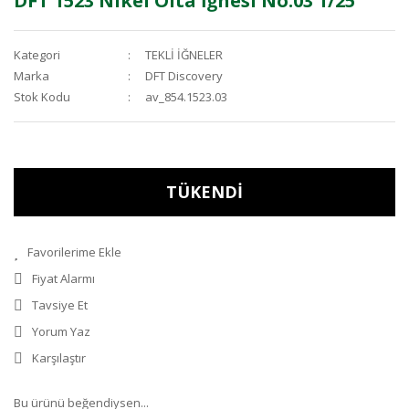
DFT 1523 Nikel Olta İğnesi No:03 1/25
Kategori
TEKLİ İĞNELER
Marka
DFT Discovery
Stok Kodu
av_854.1523.03
TÜKENDİ
Fiyat Alarmı
Tavsiye Et
Yorum Yaz
Karşılaştır
Bu ürünü beğendiysen...