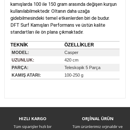
kamışlarda 100 ile 150 gram arasında değişen kurşun
kullanılabilmektedir. Oltanın daha uzağa
gidebilmesindeki temel etkenlerden biri de budur.
DFT Surf Kamışları Performans ve üstün kalite
standartları ile ön plana çıkmaktadır.
TEKNİK
ÖZELLİKLER
MODEL:
Casper
UZUNLUK:
420 cm
PARÇA:
Teleskopik 5 Parça
KAMIŞ ATARI:
100-250 g
Bu ürüne ilk yorumu siz yapın!
HIZLI KARGO
ORJİNAL ÜRÜN
Tüm siparişler hızlı bir
Tüm ürünlerimiz orjinaldir ve
Yorum Yaz