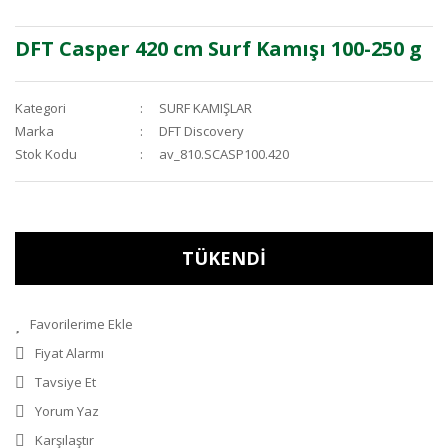
DFT Casper 420 cm Surf Kamışı 100-250 g
Kategori
SURF KAMIŞLAR
Marka
DFT Discovery
Stok Kodu
av_810.SCASP100.420
TÜKENDİ
Fiyat Alarmı
Tavsiye Et
Yorum Yaz
Karşılaştır