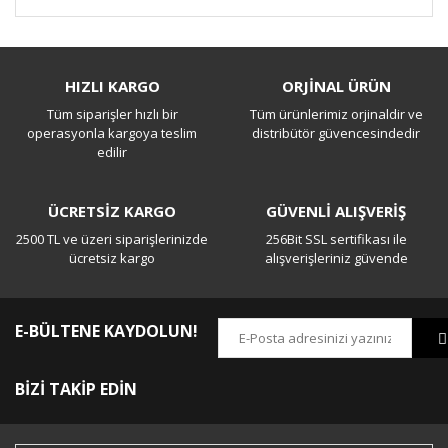
Bu ürüne ilk yorumu siz yapın!
HIZLI KARGO
ORJİNAL ÜRÜN
Tüm siparişler hızlı bir
Tüm ürünlerimiz orjinaldir ve
Yorum Yaz
operasyonla kargoya teslim
distribütör güvencesindedir
edilir
ÜCRETSİZ KARGO
GÜVENLİ ALIŞVERİŞ
2500 TL ve üzeri siparişlerinizde
256Bit SSL sertifikası ile
ücretsiz kargo
alışverişleriniz güvende
E-BÜLTENE KAYDOLUN!
BİZİ TAKİP EDİN