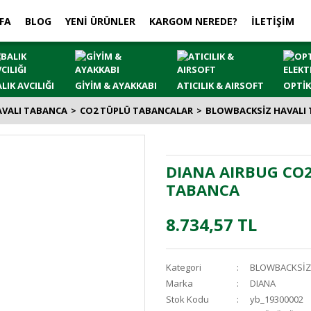
FA
BLOG
YENİ ÜRÜNLER
KARGOM NEREDE?
İLETİŞİM
LIK AVCILIĞI
GİYİM & AYAKKABI
ATICILIK & AIRSOFT
OPTİK
AVALI TABANCA
CO2 TÜPLÜ TABANCALAR
BLOWBACKSİZ HAVALI
DIANA AIRBUG CO2
TABANCA
8.734,57 TL
Kategori
BLOWBACKSİZ
Marka
DIANA
Stok Kodu
yb_19300002