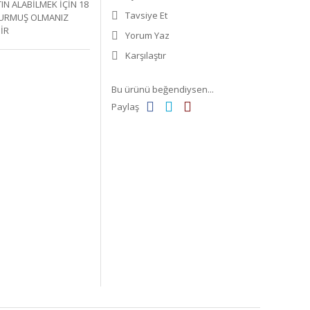
N ALABİLMEK İÇİN 18
Tavsiye Et
DURMUŞ OLMANIZ
İR
Yorum Yaz
Karşılaştır
Bu ürünü beğendiysen...
Paylaş