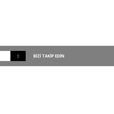
GO
GÜVENLİ ALIŞVERİŞ
nizde
256Bit SSL sertifikası ile alışverişleriniz
güvende
BİZİ TAKİP EDİN
EXTRA
MKE Yetkili Bayii
şim
Armsan Phenoma
m
Derya MK 12
Bora
Typhoon