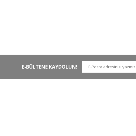
HIZLI KARGO
Tüm siparişler hızlı bir operasyonla
Tü
kargoya teslim edilir
di
E-BÜLTENE KAYDOLUN!
İLETİŞİM NUMARALARI
KURUMSAL
Tel.
0 (212)
659 22 70
Hakkımızda
Tel. 2
0 (212)
659 22 48
İletişim
Gsm
0 (530)
263 68 20
(Whatsapp)
Havale Bildirim Form
info@yabanavmalzemeleri.com
ETBİS