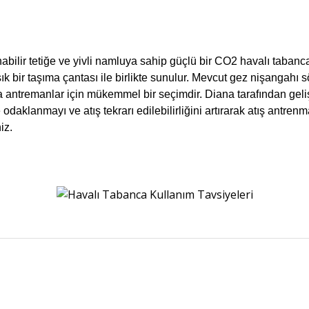
ilir tetiğe ve yivli namluya sahip güçlü bir CO2 havalı tabanca
 ve şık bir taşıma çantası ile birlikte sunulur. Mevcut gez nişanga
eya antremanlar için mükemmel bir seçimdir. Diana tarafından gel
 odaklanmayı ve atış tekrarı edilebilirliğini artırarak atış antren
iz.
Bu ürüne ilk yorumu siz yapın!