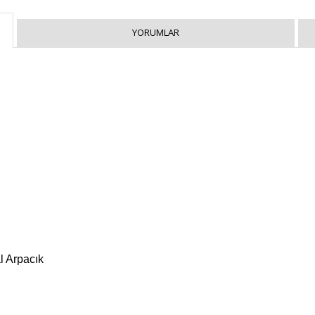
YORUMLAR
l Arpacık