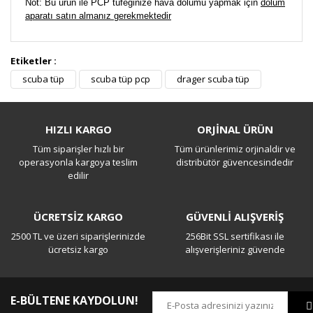
Not: Bu ürün ile PCP tüfeğinize hava dolumu yapmak için
dolum
aparatı satın almanız gerekmektedir
Etiketler :
Bu ürüne ilk yorumu siz yapın!
scuba tüp
scuba tüp pcp
drager scuba tüp
Yorum Yaz
HIZLI KARGO
ORJİNAL ÜRÜN
Tüm siparişler hızlı bir
Tüm ürünlerimiz orjinaldir ve
operasyonla kargoya teslim
distribütör güvencesindedir
edilir
ÜCRETSİZ KARGO
GÜVENLİ ALIŞVERİŞ
2500 TL ve üzeri siparişlerinizde
256Bit SSL sertifikası ile
ücretsiz kargo
alışverişleriniz güvende
E-BÜLTENE KAYDOLUN!