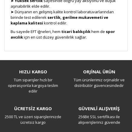
➤
Yüksek sertlik
sayesinde doğru yay aksiyonu ve düşük
aşınabilirlik elde edilir.
➤ Dünyanın en gelişmiş kalite kontrol laboratuvarlarından
birinde test edilerek
sertlik, gerilme mukavemeti ve
kaplama kalitesi
kontrol edilir.
Bu sayede EFT iğneleri, hem
ticari balıkçılık
hem de
spor
avcılık
için en üst düzey güvenilirlik sağlar.
Bu ürüne ilk yorumu siz yapın!
HIZLI KARGO
ORJİNAL ÜRÜN
Tüm siparişler hızlı bir
Tüm ürünlerimiz orjinaldir ve
Yorum Yaz
operasyonla kargoya teslim
distribütör güvencesindedir
edilir
ÜCRETSİZ KARGO
GÜVENLİ ALIŞVERİŞ
2500 TL ve üzeri siparişlerinizde
256Bit SSL sertifikası ile
ücretsiz kargo
alışverişleriniz güvende