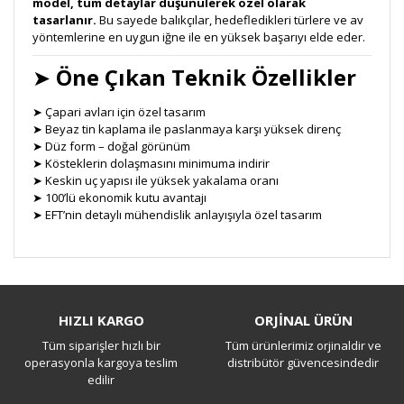
model, tüm detaylar düşünülerek özel olarak
tasarlanır.
Bu sayede balıkçılar, hedefledikleri türlere ve av
yöntemlerine en uygun iğne ile en yüksek başarıyı elde eder.
➤
Öne Çıkan Teknik Özellikler
➤ Çapari avları için özel tasarım
➤ Beyaz tin kaplama ile paslanmaya karşı yüksek direnç
➤ Düz form – doğal görünüm
➤ Kösteklerin dolaşmasını minimuma indirir
➤ Keskin uç yapısı ile yüksek yakalama oranı
➤ 100’lü ekonomik kutu avantajı
➤ EFT’nin detaylı mühendislik anlayışıyla özel tasarım
Bu ürüne ilk yorumu siz yapın!
HIZLI KARGO
ORJİNAL ÜRÜN
Tüm siparişler hızlı bir
Tüm ürünlerimiz orjinaldir ve
Yorum Yaz
operasyonla kargoya teslim
distribütör güvencesindedir
edilir