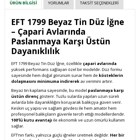
YORUMLAR
TAKSIT SEÇENEKLERI
ÜRÜN BILGISI
EFT 1799 Beyaz Tin Düz İğne
– Çapari Avlarında
Paslanmaya Karşı Üstün
Dayanıklılık
EFT 1799 Beyaz Tin Düz İğne, özellikle
çapari avlarında
yüksek performans sağlayan özel bir modeldir. Düz formu
sayesinde hem doğal görünüm sunar hem de
kösteklerin
dolaşmasını minimuma indirerek
av verimini artırır.
Beyaz tin kaplama sayesinde, bu model
paslanmaya karşı
üstün direnç
gösterir. Tuzlu sularda yapılan uzun süreli
avlarda bile dayanıklılığını koruyarak balıkçıya güven verir.
Keskin uç yapısı ve sağlam gövdesi ile hem amatör hem
profesyonel balıkçıların güvenle tercih ettiği modellerdendir.
100’lü kutu avantajı
ile ekonomik ve uzun ömürlü kullanım
sağlar.
EFT’nin farkı, yalnızca güçlü iğneler üretmek değildir.
Her bir