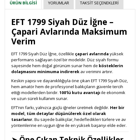
YORUMLAR
TAKSIT SEÇENEKLERI
ÜRÜN BILGISI
EFT 1799 Siyah Düz İğne –
Çapari Avlarında Maksimum
Verim
EFT 1799 Siyah Düz İğne, özellikle
çapari avlarında
yüksek
performans sağlayan özel bir modeldir. Düz siyah formu
sayesinde hem doğal görünüm sunar hem de
kösteklerin
dolaşmasını minimuma indirerek
av verimini artırır.
Keskin yapısı ve dayanıklılığıyla öne çıkan EFT 1799 Siyah Düz,
hem amatör hem de profesyonel balıkçıların güvenle tercih
ettiği modellerden biridir.
100’lü kutu avantajı
ile ekonomik
ve uzun süreli kullanım sunar.
EFT’nin farkı, yalnızca güçlü iğneler üretmek değildir.
Her bir
model, tüm detaylar düşünülerek özel olarak
tasarlanır.
Bu sayede balıkçılar, hedefledikleri türlere ve av
yöntemlerine en uygun iğne ile en yüksek başarıyı elde eder.
➤
Öne Çıkan Teknik Özellikler