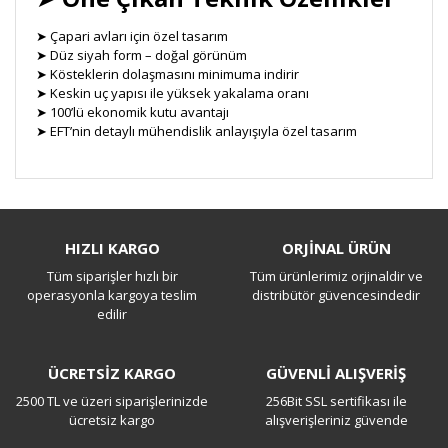
➤ Çapari avları için özel tasarım
➤ Düz siyah form – doğal görünüm
➤ Kösteklerin dolaşmasını minimuma indirir
➤ Keskin uç yapısı ile yüksek yakalama oranı
➤ 100’lü ekonomik kutu avantajı
➤ EFT’nin detaylı mühendislik anlayışıyla özel tasarım
Bu ürüne ilk yorumu siz yapın!
HIZLI KARGO
ORJİNAL ÜRÜN
Tüm siparişler hızlı bir
Tüm ürünlerimiz orjinaldir ve
Yorum Yaz
operasyonla kargoya teslim
distribütör güvencesindedir
edilir
ÜCRETSİZ KARGO
GÜVENLİ ALIŞVERİŞ
2500 TL ve üzeri siparişlerinizde
256Bit SSL sertifikası ile
ücretsiz kargo
alışverişleriniz güvende