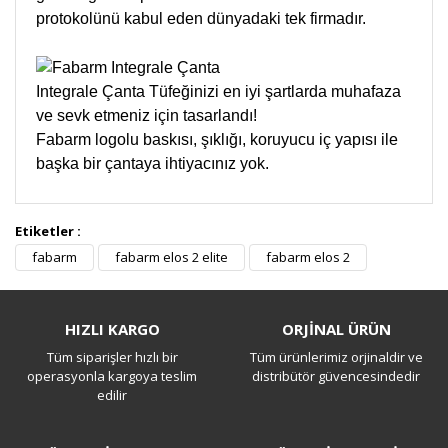
protokolünü kabul eden dünyadaki tek firmadır.
Integrale Çanta Tüfeğinizi en iyi şartlarda muhafaza
ve sevk etmeniz için tasarlandı!
Fabarm logolu baskısı, şıklığı, koruyucu iç yapısı ile
başka bir çantaya ihtiyacınız yok.
Etiketler :
Bu ürüne ilk yorumu siz yapın!
fabarm
fabarm elos 2 elite
fabarm elos 2
Yorum Yaz
HIZLI KARGO
ORJİNAL ÜRÜN
Tüm siparişler hızlı bir
Tüm ürünlerimiz orjinaldir ve
operasyonla kargoya teslim
distribütör güvencesindedir
edilir