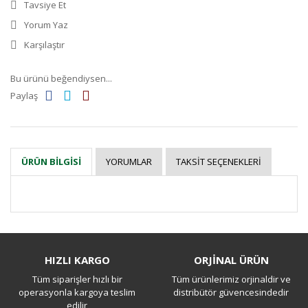
Tavsiye Et
Yorum Yaz
Karşılaştır
Bu ürünü beğendiysen...
Paylaş
YORUMLAR
TAKSIT SEÇENEKLERI
ÜRÜN BILGISI
Bu ürüne ilk yorumu siz yapın!
HIZLI KARGO
ORJİNAL ÜRÜN
Tüm siparişler hızlı bir
Tüm ürünlerimiz orjinaldir ve
Yorum Yaz
operasyonla kargoya teslim
distribütör güvencesindedir
edilir