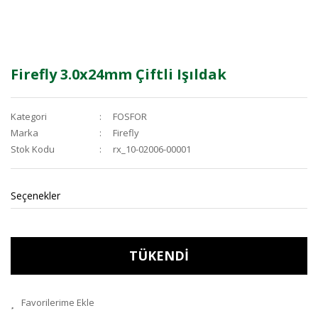
Firefly 3.0x24mm Çiftli Işıldak
Kategori
FOSFOR
Marka
Firefly
Stok Kodu
rx_10-02006-00001
Seçenekler
TÜKENDİ