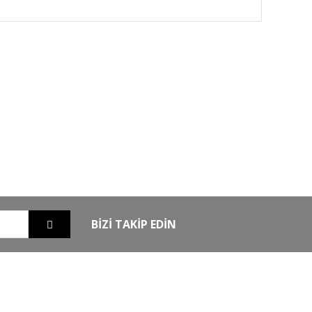
GO
GÜVENLİ ALIŞVERİŞ
nizde
256Bit SSL sertifikası ile alışverişleriniz
güvende
BİZİ TAKİP EDİN
EXTRA
MKE Yetkili Bayii