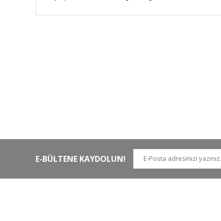
HIZLI KARGO
Tüm siparişler hızlı bir operasyonla
Tü
kargoya teslim edilir
di
E-BÜLTENE KAYDOLUN!
İLETİŞİM NUMARALARI
KURUMSAL
Tel.
0 (212)
659 22 70
Hakkımızda