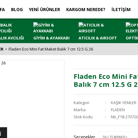
FA
BLOG
YENİ ÜRÜNLER
KARGOM NEREDE?
İLETİŞİM
LIK AVCILIĞI
GİYİM & AYAKKABI
ATICILIK & AIRSOFT
OPTİK
ER
Fladen Eco Mini Fat Maket Balık 7 cm 12.5 G 26
Fladen Eco Mini F
Balık 7 cm 12.5 G 
Kategori
KAŞIK YEMLER
Marka
FLADEN
Stok Kodu
Nb_F18-27072
İ
Seçenekler