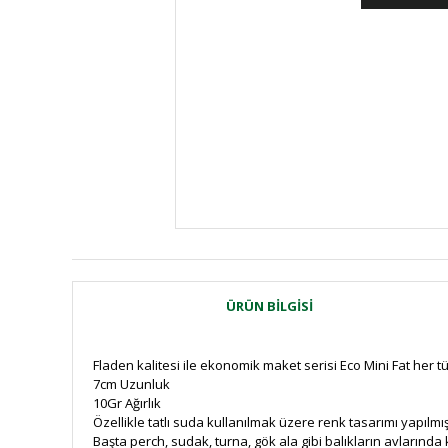
ÜRÜN BILGISI
Fladen kalitesi ile ekonomik maket serisi Eco Mini Fat her türl
7cm Uzunluk
10Gr Ağırlık
Özellikle tatlı suda kullanılmak üzere renk tasarımı yapılm
Başta perch, sudak, turna, gök ala gibi balıkların avlarında 