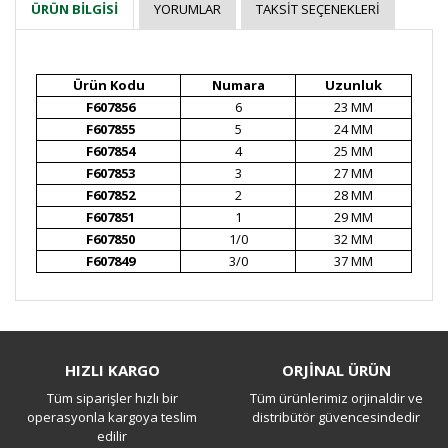
YORUMLAR
TAKSIT SEÇENEKLERI
ÜRÜN BILGISI
Ürün Kodu
Numara
Uzunluk
F607856
6
23 MM
F607855
5
24 MM
F607854
4
25 MM
F607853
3
27 MM
F607852
2
28 MM
F607851
1
29 MM
F607850
1/0
32 MM
F607849
3/0
37 MM
Bu ürüne ilk yorumu siz yapın!
HIZLI KARGO
ORJİNAL ÜRÜN
Tüm siparişler hızlı bir
Tüm ürünlerimiz orjinaldir ve
Yorum Yaz
operasyonla kargoya teslim
distribütör güvencesindedir
edilir