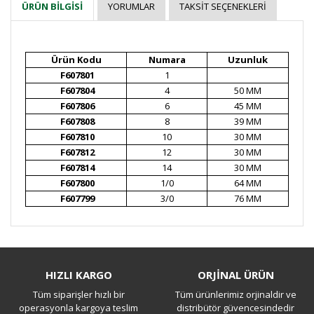
YORUMLAR
TAKSIT SEÇENEKLERI
ÜRÜN BILGISI
Ürün Kodu
Numara
Uzunluk
F607801
1
F607804
4
50 MM
F607806
6
45 MM
F607808
8
39 MM
F607810
10
30 MM
F607812
12
30 MM
F607814
14
30 MM
F607800
1/0
64 MM
F607799
3/0
76 MM
Bu ürüne ilk yorumu siz yapın!
HIZLI KARGO
ORJİNAL ÜRÜN
Tüm siparişler hızlı bir
Tüm ürünlerimiz orjinaldir ve
Yorum Yaz
operasyonla kargoya teslim
distribütör güvencesindedir