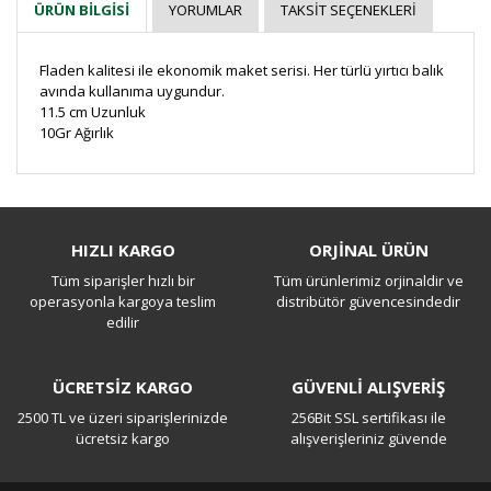
YORUMLAR
TAKSIT SEÇENEKLERI
ÜRÜN BILGISI
Fladen kalitesi ile ekonomik maket serisi. Her türlü yırtıcı balık
avında kullanıma uygundur.
11.5 cm Uzunluk
10Gr Ağırlık
Bu ürüne ilk yorumu siz yapın!
HIZLI KARGO
ORJİNAL ÜRÜN
Tüm siparişler hızlı bir
Tüm ürünlerimiz orjinaldir ve
Yorum Yaz
operasyonla kargoya teslim
distribütör güvencesindedir
edilir
ÜCRETSİZ KARGO
GÜVENLİ ALIŞVERİŞ
2500 TL ve üzeri siparişlerinizde
256Bit SSL sertifikası ile
ücretsiz kargo
alışverişleriniz güvende