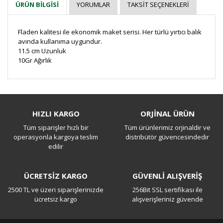
YORUMLAR
TAKSIT SEÇENEKLERI
ÜRÜN BILGISI
Fladen kalitesi ile ekonomik maket serisi. Her türlü yırtıcı balık
avında kullanıma uygundur.
11.5 cm Uzunluk
10Gr Ağırlık
Bu ürüne ilk yorumu siz yapın!
HIZLI KARGO
ORJİNAL ÜRÜN
Tüm siparişler hızlı bir
Tüm ürünlerimiz orjinaldir ve
Yorum Yaz
operasyonla kargoya teslim
distribütör güvencesindedir
edilir
ÜCRETSİZ KARGO
GÜVENLİ ALIŞVERİŞ
2500 TL ve üzeri siparişlerinizde
256Bit SSL sertifikası ile
ücretsiz kargo
alışverişleriniz güvende