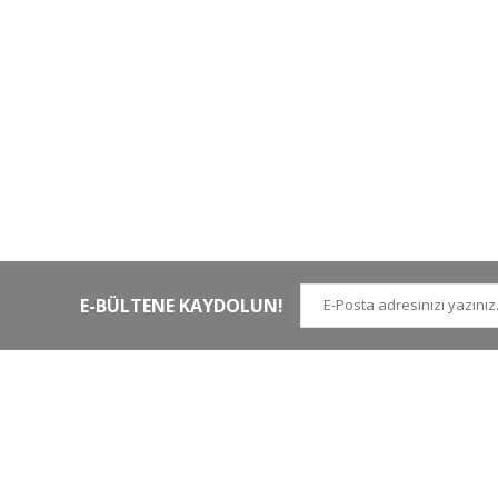
HIZLI KARGO
Tüm siparişler hızlı bir operasyonla
Tü
kargoya teslim edilir
di
E-BÜLTENE KAYDOLUN!
İLETİŞİM NUMARALARI
KURUMSAL
Tel.
0 (212)
659 22 70
Hakkımızda
Tel. 2
0 (212)
659 22 48
İletişim
Gsm
0 (530)
263 68 20
(Whatsapp)
Havale Bildirim Form