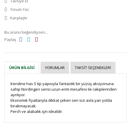
Tavsiye Et
Yorum Yaz
Karşılaştır
Bu ürünü beğendiysen...
Paylaş
YORUMLAR
TAKSIT SEÇENEKLERI
ÜRÜN BILGISI
Kendine has S tip yapısıyla fantastik bir yüzüş aksiyonuna
sahip Nordingen serisi uzun erim mesafesi ile rakiplerinden
ayrılıyor.
Ekonomik fiyatlarıyla dikkat çeken seri sizi asla yarı yolda
bırakmayacak.
Perch ve alabalık için idealdir.