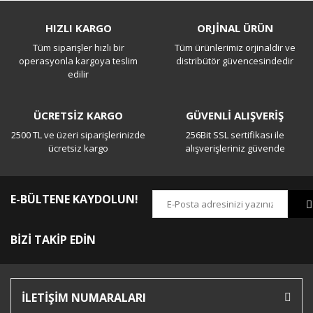
Bu ürüne ilk yorumu siz yapın!
HIZLI KARGO
ORJİNAL ÜRÜN
Tüm siparişler hızlı bir
Tüm ürünlerimiz orjinaldir ve
Yorum Yaz
operasyonla kargoya teslim
distribütör güvencesindedir
edilir
ÜCRETSİZ KARGO
GÜVENLİ ALIŞVERİŞ
2500 TL ve üzeri siparişlerinizde
256Bit SSL sertifikası ile
ücretsiz kargo
alışverişleriniz güvende
E-BÜLTENE KAYDOLUN!
BİZİ TAKİP EDİN
İLETİŞİM NUMARALARI