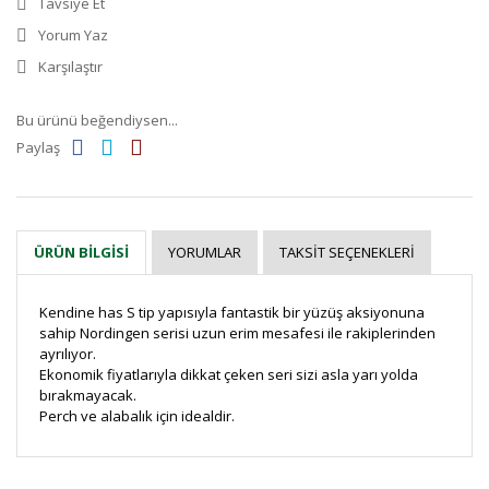
Tavsiye Et
Yorum Yaz
Karşılaştır
Bu ürünü beğendiysen...
Paylaş
YORUMLAR
TAKSIT SEÇENEKLERI
ÜRÜN BILGISI
Kendine has S tip yapısıyla fantastik bir yüzüş aksiyonuna
sahip Nordingen serisi uzun erim mesafesi ile rakiplerinden
ayrılıyor.
Ekonomik fiyatlarıyla dikkat çeken seri sizi asla yarı yolda
bırakmayacak.
Perch ve alabalık için idealdir.