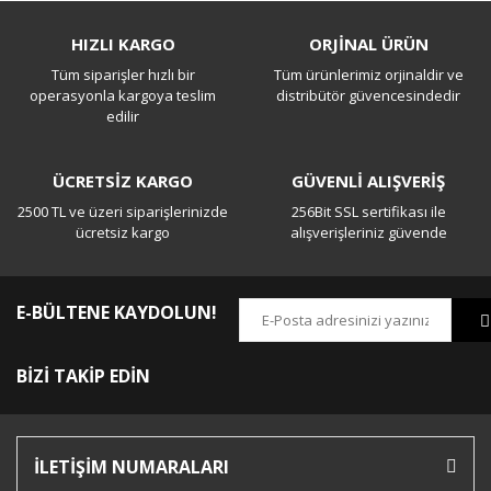
Bu ürüne ilk yorumu siz yapın!
HIZLI KARGO
ORJİNAL ÜRÜN
Tüm siparişler hızlı bir
Tüm ürünlerimiz orjinaldir ve
Yorum Yaz
operasyonla kargoya teslim
distribütör güvencesindedir
edilir
ÜCRETSİZ KARGO
GÜVENLİ ALIŞVERİŞ
2500 TL ve üzeri siparişlerinizde
256Bit SSL sertifikası ile
ücretsiz kargo
alışverişleriniz güvende
E-BÜLTENE KAYDOLUN!
BİZİ TAKİP EDİN
İLETİŞİM NUMARALARI