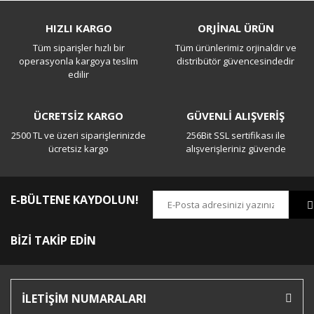
Bu ürüne ilk yorumu siz yapın!
HIZLI KARGO
ORJİNAL ÜRÜN
Tüm siparişler hızlı bir
Tüm ürünlerimiz orjinaldir ve
Yorum Yaz
operasyonla kargoya teslim
distribütör güvencesindedir
edilir
ÜCRETSİZ KARGO
GÜVENLİ ALIŞVERİŞ
2500 TL ve üzeri siparişlerinizde
256Bit SSL sertifikası ile
ücretsiz kargo
alışverişleriniz güvende
E-BÜLTENE KAYDOLUN!
BİZİ TAKİP EDİN
İLETİŞİM NUMARALARI