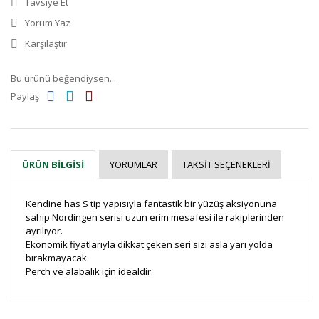
Tavsiye Et
Yorum Yaz
Karşılaştır
Bu ürünü beğendiysen...
Paylaş
YORUMLAR
TAKSIT SEÇENEKLERI
ÜRÜN BILGISI
Kendine has S tip yapısıyla fantastik bir yüzüş aksiyonuna
sahip Nordingen serisi uzun erim mesafesi ile rakiplerinden
ayrılıyor.
Ekonomik fiyatlarıyla dikkat çeken seri sizi asla yarı yolda
bırakmayacak.
Perch ve alabalık için idealdir.