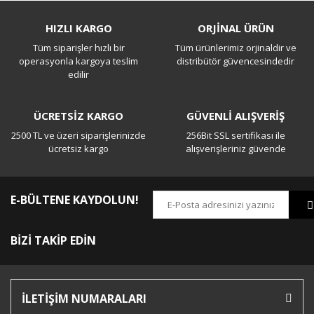
Bu ürüne ilk yorumu siz yapın!
HIZLI KARGO
ORJİNAL ÜRÜN
Tüm siparişler hızlı bir
Tüm ürünlerimiz orjinaldir ve
Yorum Yaz
operasyonla kargoya teslim
distribütör güvencesindedir
edilir
ÜCRETSİZ KARGO
GÜVENLİ ALIŞVERİŞ
2500 TL ve üzeri siparişlerinizde
256Bit SSL sertifikası ile
ücretsiz kargo
alışverişleriniz güvende
E-BÜLTENE KAYDOLUN!
BİZİ TAKİP EDİN
İLETİŞİM NUMARALARI