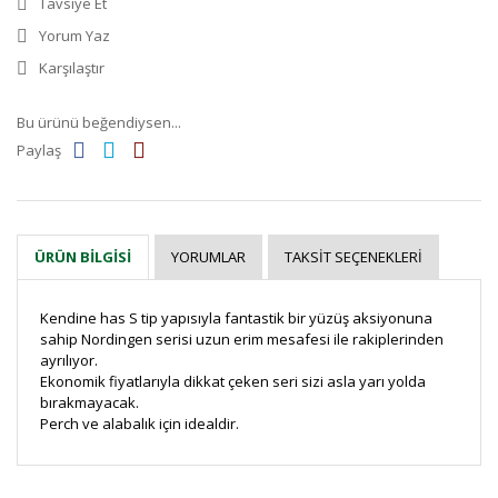
Tavsiye Et
Yorum Yaz
Karşılaştır
Bu ürünü beğendiysen...
Paylaş
YORUMLAR
TAKSIT SEÇENEKLERI
ÜRÜN BILGISI
Kendine has S tip yapısıyla fantastik bir yüzüş aksiyonuna
sahip Nordingen serisi uzun erim mesafesi ile rakiplerinden
ayrılıyor.
Ekonomik fiyatlarıyla dikkat çeken seri sizi asla yarı yolda
bırakmayacak.
Perch ve alabalık için idealdir.