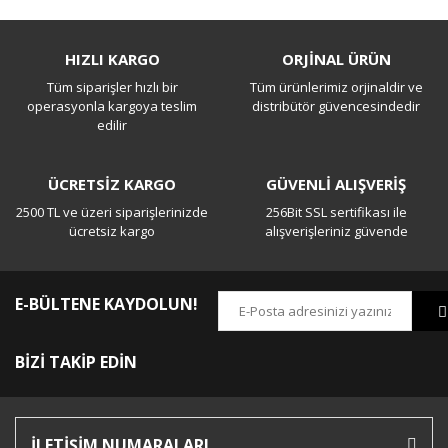
Bu ürüne ilk yorumu siz yapın!
HIZLI KARGO
ORJİNAL ÜRÜN
Tüm siparişler hızlı bir
Tüm ürünlerimiz orjinaldir ve
Yorum Yaz
operasyonla kargoya teslim
distribütör güvencesindedir
edilir
ÜCRETSİZ KARGO
GÜVENLİ ALIŞVERİŞ
2500 TL ve üzeri siparişlerinizde
256Bit SSL sertifikası ile
ücretsiz kargo
alışverişleriniz güvende
E-BÜLTENE KAYDOLUN!
BİZİ TAKİP EDİN
İLETİŞİM NUMARALARI