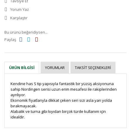
Tavsiye Et
Yorum Yaz
Karşılaştır
Bu ürünü beğendiysen...
Paylaş
YORUMLAR
TAKSIT SEÇENEKLERI
ÜRÜN BILGISI
Kendine has S tip yapısıyla fantastik bir yüzüş aksiyonuna
sahip Nordingen serisi uzun erim mesafesi ile rakiplerinden
ayrılıyor.
Ekonomik fiyatlarıyla dikkat çeken seri sizi asla yarı yolda
bırakmayacak.
Alabalık ve turna gibi kıyıdan birçok türde kullanım için
idealdir.