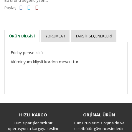
Bu ürünü beğendiysen...
Paylaş
YORUMLAR
TAKSIT SEÇENEKLERI
ÜRÜN BILGISI
Frichy pense kılıfı
Alüminyum klipsli kordon mevcuttur
Bu ürüne ilk yorumu siz yapın!
HIZLI KARGO
ORJİNAL ÜRÜN
Tüm siparişler hızlı bir
Tüm ürünlerimiz orjinaldir ve
Yorum Yaz
operasyonla kargoya teslim
distribütör güvencesindedir