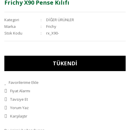
Frichy X90 Pense Kılıfı
Kategori
DİĞER ÜRÜNLER
Marka
Frichy
Stok Kodu
rx_X90-
TÜKENDİ
Fiyat Alarmı
Tavsiye Et
Yorum Yaz
Karşılaştır