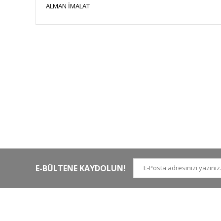
ALMAN İMALAT
HIZLI KARGO
Tüm siparişler hızlı bir operasyonla
Tü
kargoya teslim edilir
di
E-BÜLTENE KAYDOLUN!
İLETİŞİM NUMARALARI
KURUMSAL