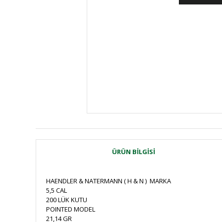
ÜRÜN BILGISI
HAENDLER & NATERMANN ( H & N ) MARKA
5,5 CAL
200 LÜK KUTU
POINTED MODEL
21,14 GR