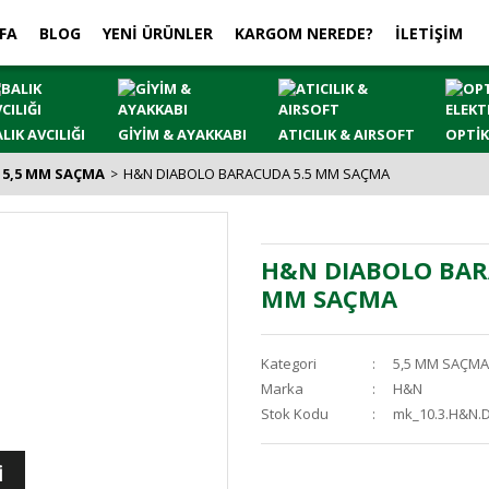
FA
BLOG
YENİ ÜRÜNLER
KARGOM NEREDE?
İLETİŞİM
LIK AVCILIĞI
GİYİM & AYAKKABI
ATICILIK & AIRSOFT
OPTİK
5,5 MM SAÇMA
H&N DIABOLO BARACUDA 5.5 MM SAÇMA
H&N DIABOLO BAR
MM SAÇMA
Kategori
5,5 MM SAÇMA
Marka
H&N
Stok Kodu
mk_10.3.H&N.
İ