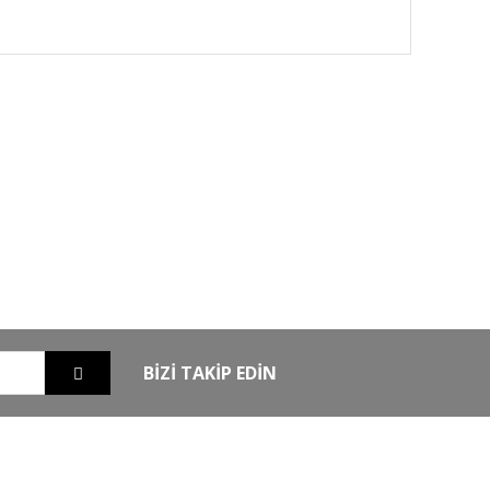
GO
GÜVENLİ ALIŞVERİŞ
nizde
256Bit SSL sertifikası ile alışverişleriniz
güvende
BİZİ TAKİP EDİN
EXTRA