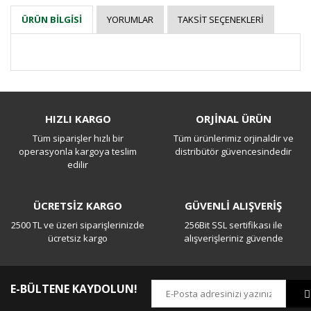
YORUMLAR
TAKSIT SEÇENEKLERI
ÜRÜN BILGISI
Bu ürüne ilk yorumu siz yapın!
HIZLI KARGO
ORJİNAL ÜRÜN
Tüm siparişler hızlı bir
Tüm ürünlerimiz orjinaldir ve
Yorum Yaz
operasyonla kargoya teslim
distribütör güvencesindedir
edilir
ÜCRETSİZ KARGO
GÜVENLİ ALIŞVERİŞ
2500 TL ve üzeri siparişlerinizde
256Bit SSL sertifikası ile
ücretsiz kargo
alışverişleriniz güvende
E-BÜLTENE KAYDOLUN!