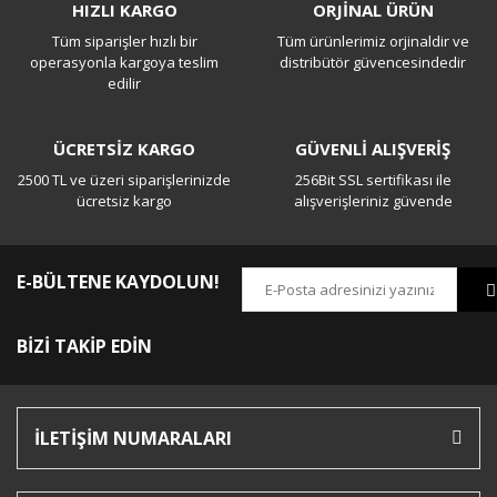
HIZLI KARGO
ORJİNAL ÜRÜN
Tüm siparişler hızlı bir
Tüm ürünlerimiz orjinaldir ve
Yorum Yaz
operasyonla kargoya teslim
distribütör güvencesindedir
edilir
ÜCRETSİZ KARGO
GÜVENLİ ALIŞVERİŞ
2500 TL ve üzeri siparişlerinizde
256Bit SSL sertifikası ile
ücretsiz kargo
alışverişleriniz güvende
E-BÜLTENE KAYDOLUN!
BİZİ TAKİP EDİN
İLETİŞİM NUMARALARI