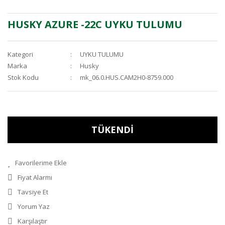
HUSKY AZURE -22C UYKU TULUMU
Kategori
UYKU TULUMU
Marka
Husky
Stok Kodu
mk_06.0.HUS.CAM2H0-8759.000
TÜKENDİ
Fiyat Alarmı
Tavsiye Et
Yorum Yaz
Karşılaştır