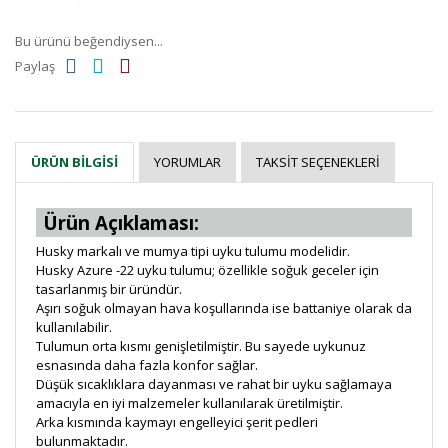
Bu ürünü beğendiysen...
Paylaş
YORUMLAR
TAKSIT SEÇENEKLERI
ÜRÜN BILGISI
Ürün Açıklaması:
Husky markalı ve mumya tipi uyku tulumu modelidir.
Husky Azure -22 uyku tulumu; özellikle soğuk geceler için
tasarlanmış bir üründür.
Aşırı soğuk olmayan hava koşullarında ise battaniye olarak da
kullanılabilir.
Tulumun orta kısmı genişletilmiştir. Bu sayede uykunuz
esnasında daha fazla konfor sağlar.
Düşük sıcaklıklara dayanması ve rahat bir uyku sağlamaya
amacıyla en iyi malzemeler kullanılarak üretilmiştir.
Arka kısmında kaymayı engelleyici şerit pedleri
bulunmaktadır.