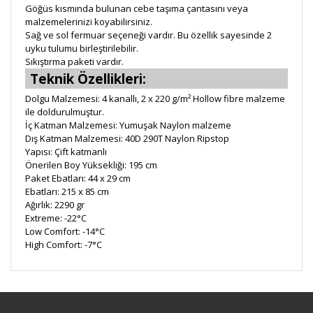
Göğüs kısmında bulunan cebe taşıma çantasını veya
malzemelerinizi koyabilirsiniz.
Sağ ve sol fermuar seçeneği vardır. Bu özellik sayesinde 2
uyku tulumu birleştirilebilir.
Sıkıştırma paketi vardır.
Teknik Özellikleri:
Dolgu Malzemesi: 4 kanallı, 2 x 220 g/m² Hollow fibre malzeme
ile doldurulmuştur.
İç Katman Malzemesi: Yumuşak Naylon malzeme
Dış Katman Malzemesi: 40D 290T Naylon Ripstop
Yapısı: Çift katmanlı
Önerilen Boy Yüksekliği: 195 cm
Paket Ebatları: 44 x 29 cm
Ebatları: 215 x 85 cm
Ağırlık: 2290 gr
Extreme: -22°C
Low Comfort: -14°C
High Comfort: -7°C
Bu ürüne ilk yorumu siz yapın!