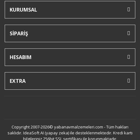
KURUMSAL
SİPARİŞ
HESABIM
EXTRA
Copyright 2007-2026© yabanavmalzemeleri.com - Tüm hakları
saklıdır. IdeaSoft AI (yapay zeka) ile desteklenmektedir. Kredi kartı
bilgileriniz 256bit SSL sertifikası ile korunmaktadır.