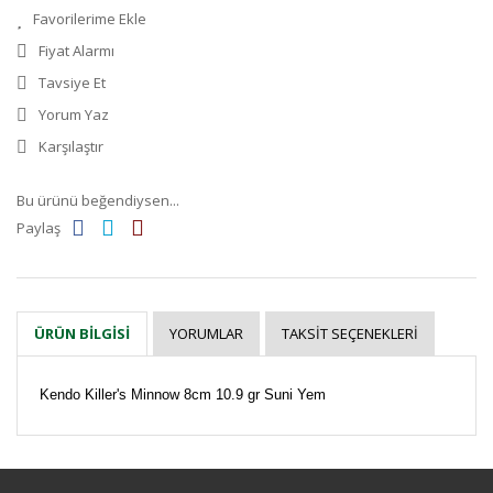
Fiyat Alarmı
Tavsiye Et
Yorum Yaz
Karşılaştır
Bu ürünü beğendiysen...
Paylaş
YORUMLAR
TAKSIT SEÇENEKLERI
ÜRÜN BILGISI
Kendo Killer's Minnow 8cm 10.9 gr Suni Yem
Bu ürüne ilk yorumu siz yapın!