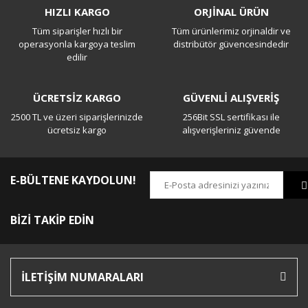
HIZLI KARGO
ORJİNAL ÜRÜN
Tüm siparişler hızlı bir
Tüm ürünlerimiz orjinaldir ve
Yorum Yaz
operasyonla kargoya teslim
distribütör güvencesindedir
edilir
ÜCRETSİZ KARGO
GÜVENLİ ALIŞVERİŞ
2500 TL ve üzeri siparişlerinizde
256Bit SSL sertifikası ile
ücretsiz kargo
alışverişleriniz güvende
E-BÜLTENE KAYDOLUN!
BİZİ TAKİP EDİN
İLETİŞİM NUMARALARI