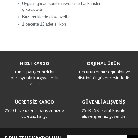
Uygun jighead kombinasyonu ile harika işler
çıkaracaktır
Bazı renklerde glow özellik
1 pakette 12 adet silikon
Bu ürüne ilk yorumu siz yapın!
HIZLI KARGO
ORJİNAL ÜRÜN
Tüm siparişler hızlı bir
Tüm ürünlerimiz orjinaldir ve
Yorum Yaz
operasyonla kargoya teslim
distribütör güvencesindedir
edilir
ÜCRETSİZ KARGO
GÜVENLİ ALIŞVERİŞ
2500 TL ve üzeri siparişlerinizde
256Bit SSL sertifikası ile
ücretsiz kargo
alışverişleriniz güvende