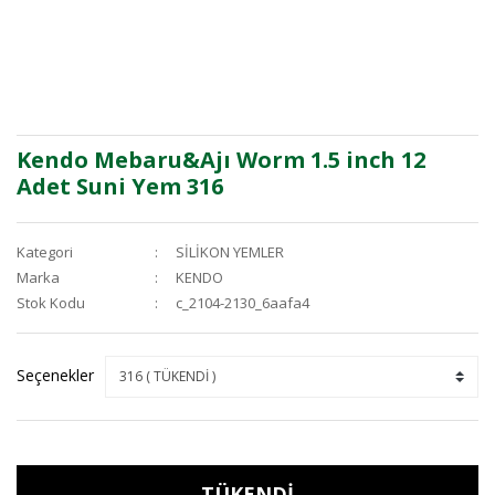
Kendo Mebaru&Ajı Worm 1.5 inch 12
Adet Suni Yem 316
Kategori
SİLİKON YEMLER
Marka
KENDO
Stok Kodu
c_2104-2130_6aafa4
Seçenekler
TÜKENDİ