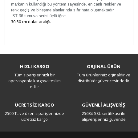
markanın kullandığı bu yöntem sayesinde, en canlı renkler ve
renk geçiş ve birleşme alanlarında sıfır hata oluşmaktadır.
ST 36 turnuva serisi üçlü iğne.
30-50 cm dalar aralığı.
Bu ürüne ilk yorumu siz yapın!
HIZLI KARGO
ORJİNAL ÜRÜN
Tüm siparişler hızlı bir
Tüm ürünlerimiz orjinaldir ve
Yorum Yaz
operasyonla kargoya teslim
distribütör güvencesindedir
edilir
ÜCRETSİZ KARGO
GÜVENLİ ALIŞVERİŞ
2500 TL ve üzeri siparişlerinizde
256Bit SSL sertifikası ile
ücretsiz kargo
alışverişleriniz güvende