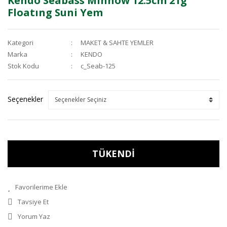
Kendo Seabass Mınnow 12.5cm 21g
Floatıng Suni Yem
Kategori
MAKET & SAHTE YEMLER
Marka
KENDO
Stok Kodu
c_Seab-125
Seçenekler
TÜKENDİ
Tavsiye Et
Yorum Yaz