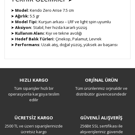
➤
Model:
Kendo Zero Arise 7.5 cm
➤
Ağırlık:
5.5 gr
➤
Model Tipi:
Kurşun arkası – LRF ve light spin uyumlu
➤
Aksiyon:
Stabil, her hızda kararlı yüzüş
➤
Kullanım Alanı:
Kıyı ve tekne avcılığı
➤
Hedef Balık Türleri:
Çinekop, Palamut, Levrek
➤
Performans:
Uzak atış, doğal yüzüş, yüksek av başarısı
Bu ürüne ilk yorumu siz yapın!
HIZLI KARGO
ORJİNAL ÜRÜN
Tüm siparişler hızlı bir
Tüm ürünlerimiz orjinaldir ve
Yorum Yaz
operasyonla kargoya teslim
distribütör güvencesindedir
edilir
ÜCRETSİZ KARGO
GÜVENLİ ALIŞVERİŞ
2500 TL ve üzeri siparişlerinizde
256Bit SSL sertifikası ile
ücretsiz kargo
alışverişleriniz güvende