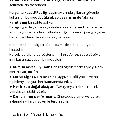
Kendo Zero Arise 7.5 cm 5.5 gr
, bu anı en verimli hale
getirmek için tasarlandı.
Kurşun arkası, LRF ve light spin avlarında yıllardır güvenle
kullanılan bu model,
yüksek av başarısını defalarca
kanıtlamış
bir sahte balıktır.
Dengeli gövde yapısı sayesinde
uzak atış performansını
artırır, aynı zamanda su altında
doğal bir yüzüş
sergileyerek
hedef balıkların dikkatini kolayca çeker.
Kendo mühendisliğinin farkı, bu modelin her detayında
hissedilir.
Ne çok iddialı, ne de gösterişli —
Zero Arise
, sade gücüyle
işini kusursuz yapan bir modeldir.
➤
Kurşun arkası uyumu:
Dengeli ağırlık merkeziyle yüksek
menzilli atış imkânı.
➤
LRF ve Light Spin avlarına uygun:
Hafif yapısı ve hassas
tepkileriyle suyun her katmanında etkili.
➤
Her hızda doğal aksiyon:
Yavaş veya hızlı sarım fark
etmeksizin stabil yüzüş.
➤
Kanıtlanmış performans:
Çinekop, palamut ve levrek
avlarında yıllardır güvenle tercih edilir.
Teknik Özellikler ➤