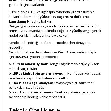
Kendo Zero Arise 7.5 cm 5.5 gr
, bu anı en verimli hale
getirmek için tasarlandı.
Kurşun arkası, LRF ve light spin avlarında yıllardır güvenle
kullanılan bu model,
yüksek av başarısını defalarca
kanıtlamış
bir sahte balıktır.
Dengeli gövde yapısı sayesinde
uzak atış performansını
artırır, aynı zamanda su altında
doğal bir yüzüş
sergileyerek
hedef balıkların dikkatini kolayca çeker.
Kendo mühendisliğinin farkı, bu modelin her detayında
hissedilir.
Ne çok iddialı, ne de gösterişli —
Zero Arise
, sade gücüyle
işini kusursuz yapan bir modeldir.
➤
Kurşun arkası uyumu:
Dengeli ağırlık merkeziyle yüksek
menzilli atış imkânı.
➤
LRF ve Light Spin avlarına uygun:
Hafif yapısı ve hassas
tepkileriyle suyun her katmanında etkili.
➤
Her hızda doğal aksiyon:
Yavaş veya hızlı sarım fark
etmeksizin stabil yüzüş.
➤
Kanıtlanmış performans:
Çinekop, palamut ve levrek
avlarında yıllardır güvenle tercih edilir.
Teknik Özellikler ➤