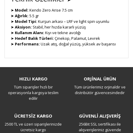
➤
Model:
Kendo Zero Arise 7.5 cm
➤
Ağırlık:
5.5 gr
➤
Model Tipi:
Kurşun arkası – LRF ve light spin uyumlu
➤
Aksiyon:
Stabil, her hızda kararlı yüzüş
➤
Kullanım Alanı:
Kıyı ve tekne avcılığı
➤
Hedef Balık Türleri:
Çinekop, Palamut, Levrek
➤
Performans:
Uzak atış, doğal yüzüş, yüksek av başarısı
Bu ürüne ilk yorumu siz yapın!
HIZLI KARGO
ORJİNAL ÜRÜN
Tüm siparişler hızlı bir
Tüm ürünlerimiz orjinaldir ve
Yorum Yaz
operasyonla kargoya teslim
distribütör güvencesindedir
edilir
ÜCRETSİZ KARGO
GÜVENLİ ALIŞVERİŞ
2500 TL ve üzeri siparişlerinizde
256Bit SSL sertifikası ile
ücretsiz kargo
alışverişleriniz güvende