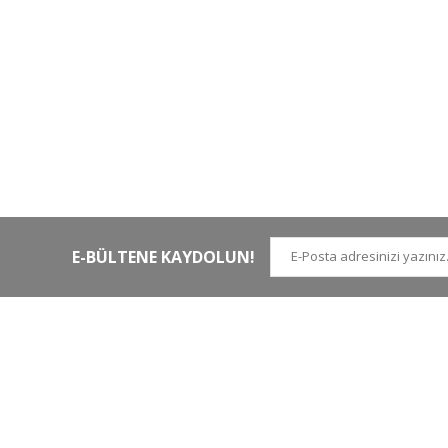
HIZLI KARGO
Tüm siparişler hızlı bir operasyonla
Tü
kargoya teslim edilir
di
E-BÜLTENE KAYDOLUN!
İLETİŞİM NUMARALARI
KURUMSAL
Tel.
0 (212)
659 22 70
Hakkımızda
Tel. 2
0 (212)
659 22 48
İletişim
Gsm
0 (530)
263 68 20
(Whatsapp)
Havale Bildirim Form