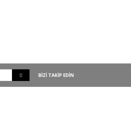
GO
GÜVENLİ ALIŞVERİŞ
nizde
256Bit SSL sertifikası ile alışverişleriniz
güvende
BİZİ TAKİP EDİN
EXTRA
MKE Yetkili Bayii
şim
Armsan Phenoma
m
Derya MK 12