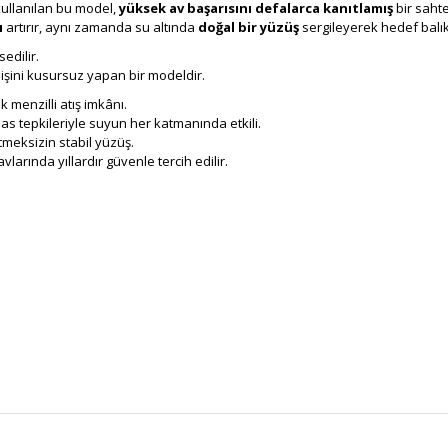
 kullanılan bu model,
yüksek av başarısını defalarca kanıtlamış
bir sahte 
ı
artırır, aynı zamanda su altında
doğal bir yüzüş
sergileyerek hedef balık
edilir.
 işini kusursuz yapan bir modeldir.
 menzilli atış imkânı.
as tepkileriyle suyun her katmanında etkili.
tmeksizin stabil yüzüş.
larında yıllardır güvenle tercih edilir.