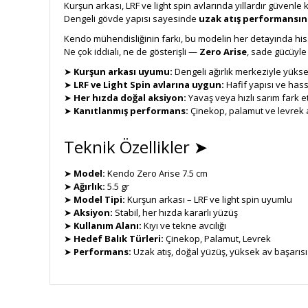
Kurşun arkası, LRF ve light spin avlarında yıllardır güvenle
Dengeli gövde yapısı sayesinde
uzak atış performansın
Kendo mühendisliğinin farkı, bu modelin her detayında hiss
Ne çok iddialı, ne de gösterişli —
Zero Arise
, sade gücüyle
➤
Kurşun arkası uyumu:
Dengeli ağırlık merkeziyle yüksek
➤
LRF ve Light Spin avlarına uygun:
Hafif yapısı ve hass
➤
Her hızda doğal aksiyon:
Yavaş veya hızlı sarım fark e
➤
Kanıtlanmış performans:
Çinekop, palamut ve levrek av
Teknik Özellikler ➤
➤
Model:
Kendo Zero Arise 7.5 cm
➤
Ağırlık:
5.5 gr
➤
Model Tipi:
Kurşun arkası – LRF ve light spin uyumlu
➤
Aksiyon:
Stabil, her hızda kararlı yüzüş
➤
Kullanım Alanı:
Kıyı ve tekne avcılığı
➤
Hedef Balık Türleri:
Çinekop, Palamut, Levrek
➤
Performans:
Uzak atış, doğal yüzüş, yüksek av başarısı