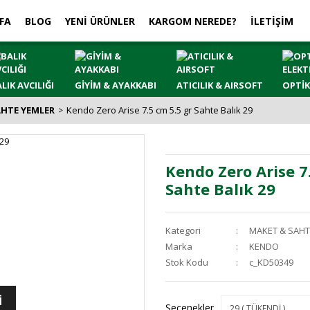
FA
BLOG
YENİ ÜRÜNLER
KARGOM NEREDE?
İLETİŞİM
LIK AVCILIĞI
GİYİM & AYAKKABI
ATICILIK & AIRSOFT
OPTİK
AHTE YEMLER
Kendo Zero Arise 7.5 cm 5.5 gr Sahte Balık 29
Kendo Zero Arise 7
Sahte Balık 29
Kategori
MAKET & SAHT
Marka
KENDO
Stok Kodu
c_KD50349
İ
Seçenekler