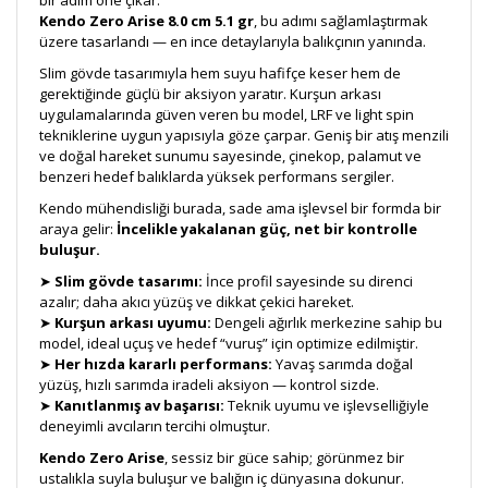
bir adım öne çıkar.
Kendo Zero Arise 8.0 cm 5.1 gr
, bu adımı sağlamlaştırmak
üzere tasarlandı — en ince detaylarıyla balıkçının yanında.
Slim gövde tasarımıyla hem suyu hafifçe keser hem de
gerektiğinde güçlü bir aksiyon yaratır. Kurşun arkası
uygulamalarında güven veren bu model, LRF ve light spin
tekniklerine uygun yapısıyla göze çarpar. Geniş bir atış menzili
ve doğal hareket sunumu sayesinde, çinekop, palamut ve
benzeri hedef balıklarda yüksek performans sergiler.
Kendo mühendisliği burada, sade ama işlevsel bir formda bir
araya gelir:
İncelikle yakalanan güç, net bir kontrolle
buluşur.
➤
Slim gövde tasarımı:
İnce profil sayesinde su direnci
azalır; daha akıcı yüzüş ve dikkat çekici hareket.
➤
Kurşun arkası uyumu:
Dengeli ağırlık merkezine sahip bu
model, ideal uçuş ve hedef “vuruş” için optimize edilmiştir.
➤
Her hızda kararlı performans:
Yavaş sarımda doğal
yüzüş, hızlı sarımda iradeli aksiyon — kontrol sizde.
➤
Kanıtlanmış av başarısı:
Teknik uyumu ve işlevselliğiyle
deneyimli avcıların tercihi olmuştur.
Kendo Zero Arise
, sessiz bir güce sahip; görünmez bir
ustalıkla suyla buluşur ve balığın iç dünyasına dokunur.