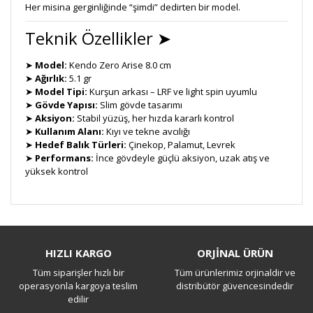
Her misina gerginliğinde “şimdi” dedirten bir model.
Teknik Özellikler ➤
➤
Model:
Kendo Zero Arise 8.0 cm
➤
Ağırlık:
5.1 gr
➤
Model Tipi:
Kurşun arkası – LRF ve light spin uyumlu
➤
Gövde Yapısı:
Slim gövde tasarımı
➤
Aksiyon:
Stabil yüzüş, her hızda kararlı kontrol
➤
Kullanım Alanı:
Kıyı ve tekne avcılığı
➤
Hedef Balık Türleri:
Çinekop, Palamut, Levrek
➤
Performans:
İnce gövdeyle güçlü aksiyon, uzak atış ve
yüksek kontrol
Bu ürüne ilk yorumu siz yapın!
HIZLI KARGO
ORJİNAL ÜRÜN
Tüm siparişler hızlı bir
Tüm ürünlerimiz orjinaldir ve
Yorum Yaz
operasyonla kargoya teslim
distribütör güvencesindedir
edilir