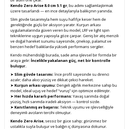
bir adım öne çıkar.
Kendo Zero Arise 8.0 cm 5.1 gr
, bu adımı sağlamlaştırmak
üzere tasarlandı — en ince detaylarıyla balıkçının yanında.
Slim gövde tasarımıyla hem suyu hafifçe keser hem de
gerektiğinde güçlü bir aksiyon yaratır. Kurşun arkası
uygulamalarında güven veren bu model, LRF ve light spin
tekniklerine uygun yapısıyla göze çarpar. Geniş bir atış menzili
ve doğal hareket sunumu sayesinde, çinekop, palamut ve
benzeri hedef balıklarda yüksek performans sergiler.
Kendo mühendisliği burada, sade ama işlevsel bir formda bir
araya gelir:
İncelikle yakalanan güç, net bir kontrolle
buluşur.
➤
Slim gövde tasarımı:
İnce profil sayesinde su direnci
azalır; daha akıcı yüzüş ve dikkat çekici hareket.
➤
Kurşun arkası uyumu:
Dengeli ağırlık merkezine sahip bu
model, ideal uçuş ve hedef “vuruş” için optimize edilmiştir.
➤
Her hızda kararlı performans:
Yavaş sarımda doğal
yüzüş, hızlı sarımda iradeli aksiyon — kontrol sizde.
➤
Kanıtlanmış av başarısı:
Teknik uyumu ve işlevselliğiyle
deneyimli avcıların tercihi olmuştur.
Kendo Zero Arise
, sessiz bir güce sahip; görünmez bir
ustalıkla suyla buluşur ve balığın iç dünyasına dokunur.