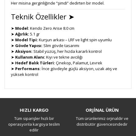
Her misina gerginliğinde “şimdi” dedirten bir model.
Teknik Özellikler ➤
➤
Model:
Kendo Zero Arise 8.0 cm
➤
Ağırlık:
5.1 gr
➤
Model Tipi:
Kurşun arkası – LRF ve light spin uyumlu
➤
Gövde Yapısı:
Slim gövde tasarımı
➤
Aksiyon:
Stabil yüzüş, her hızda kararlı kontrol
➤
Kullanım Alanı:
Kıyı ve tekne avcılığı
➤
Hedef Balık Türleri:
Çinekop, Palamut, Levrek
➤
Performans:
İnce gövdeyle güçlü aksiyon, uzak atış ve
yüksek kontrol
Bu ürüne ilk yorumu siz yapın!
HIZLI KARGO
ORJİNAL ÜRÜN
Tüm siparişler hızlı bir
Tüm ürünlerimiz orjinaldir ve
Yorum Yaz
operasyonla kargoya teslim
distribütör güvencesindedir
edilir