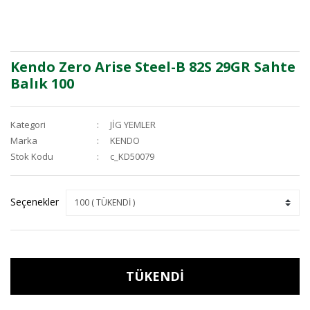
Kendo Zero Arise Steel-B 82S 29GR Sahte
Balık 100
Kategori
JİG YEMLER
Marka
KENDO
Stok Kodu
c_KD50079
Seçenekler
TÜKENDİ