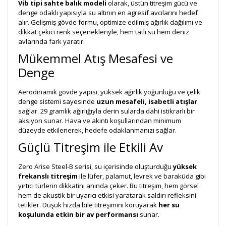
Vib tipi sahte balık modeli
olarak, üstün titreşim gücü ve
denge odaklı yapısıyla su altının en agresif avcılarını hedef
alır. Gelişmiş gövde formu, optimize edilmiş ağırlık dağılımı ve
dikkat çekici renk seçenekleriyle, hem tatlı su hem deniz
avlarında fark yaratır.
Mükemmel Atış Mesafesi ve
Denge
Aerodinamik gövde yapısı, yüksek ağırlık yoğunluğu ve çelik
denge sistemi sayesinde
uzun mesafeli, isabetli atışlar
sağlar. 29 gramlık ağırlığıyla derin sularda dahi istikrarlı bir
aksiyon sunar. Hava ve akıntı koşullarından minimum
düzeyde etkilenerek, hedefe odaklanmanızı sağlar.
Güçlü Titreşim ile Etkili Av
Zero Arise Steel-B serisi, su içerisinde oluşturduğu
yüksek
frekanslı titreşim
ile lüfer, palamut, levrek ve baraküda gibi
yırtıcı türlerin dikkatini anında çeker. Bu titreşim, hem görsel
hem de akustik bir uyarıcı etkisi yaratarak saldırı refleksini
tetikler. Düşük hızda bile titreşimini koruyarak
her su
koşulunda etkin bir av performansı
sunar.