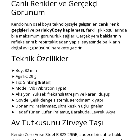
Canlı Renkler ve Gerçekçi
Görünüm
Kendo’nun özel boya teknolojisiyle geliştirilen
canlı renk
geçişleri
ve
parlak yüzey kaplaması
, farklı ışık koşullarında
bile maksimum görünürlük sağlar. Gerçek yem balıklarının
reflekslerini birebir taklit eden yapısı sayesinde balıkların
doğal av içgüdüsünü harekete geçirir.
Teknik Özellikler
➤ Boy: 82 mm
➤ Ağırlık: 29 g
➤ Tip: Sinking (Batan)
➤ Model: Vib (Vibration Type)
➤ Aksiyon: Yüksek frekanslı titreşim ve kararlı düşüş
➤ Gövde: Çelik denge sistemli, aerodinamik yapı
➤ Donanım: Paslanmaz, ultra keskin üçlü iğneler
➤ Hedef Türler: Lüfer, Palamut, Baraküda, Levrek, Akya
Av Tutkusunu Zirveye Taşı
Kendo Zero Arise Steel-B 82S 29GR, sadece bir sahte balık