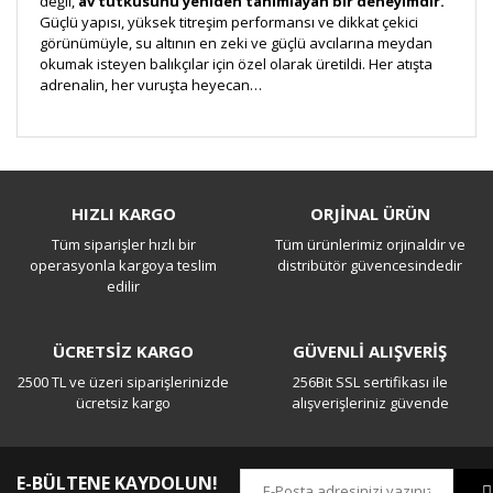
değil,
av tutkusunu yeniden tanımlayan bir deneyimdir.
Güçlü yapısı, yüksek titreşim performansı ve dikkat çekici
görünümüyle, su altının en zeki ve güçlü avcılarına meydan
okumak isteyen balıkçılar için özel olarak üretildi. Her atışta
adrenalin, her vuruşta heyecan…
Bu ürüne ilk yorumu siz yapın!
HIZLI KARGO
ORJİNAL ÜRÜN
Tüm siparişler hızlı bir
Tüm ürünlerimiz orjinaldir ve
Yorum Yaz
operasyonla kargoya teslim
distribütör güvencesindedir
edilir
ÜCRETSİZ KARGO
GÜVENLİ ALIŞVERİŞ
2500 TL ve üzeri siparişlerinizde
256Bit SSL sertifikası ile
ücretsiz kargo
alışverişleriniz güvende
E-BÜLTENE KAYDOLUN!