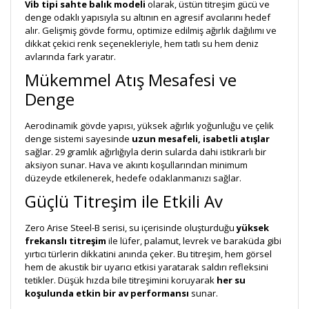
Vib tipi sahte balık modeli
olarak, üstün titreşim gücü ve
denge odaklı yapısıyla su altının en agresif avcılarını hedef
alır. Gelişmiş gövde formu, optimize edilmiş ağırlık dağılımı ve
dikkat çekici renk seçenekleriyle, hem tatlı su hem deniz
avlarında fark yaratır.
Mükemmel Atış Mesafesi ve
Denge
Aerodinamik gövde yapısı, yüksek ağırlık yoğunluğu ve çelik
denge sistemi sayesinde
uzun mesafeli, isabetli atışlar
sağlar. 29 gramlık ağırlığıyla derin sularda dahi istikrarlı bir
aksiyon sunar. Hava ve akıntı koşullarından minimum
düzeyde etkilenerek, hedefe odaklanmanızı sağlar.
Güçlü Titreşim ile Etkili Av
Zero Arise Steel-B serisi, su içerisinde oluşturduğu
yüksek
frekanslı titreşim
ile lüfer, palamut, levrek ve baraküda gibi
yırtıcı türlerin dikkatini anında çeker. Bu titreşim, hem görsel
hem de akustik bir uyarıcı etkisi yaratarak saldırı refleksini
tetikler. Düşük hızda bile titreşimini koruyarak
her su
koşulunda etkin bir av performansı
sunar.