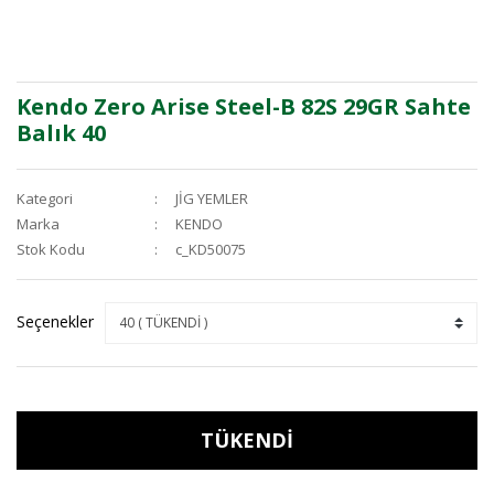
Kendo Zero Arise Steel-B 82S 29GR Sahte
Balık 40
Kategori
JİG YEMLER
Marka
KENDO
Stok Kodu
c_KD50075
Seçenekler
TÜKENDİ