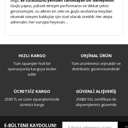
değil,
av tutkusunu yeniden tanımlayan bir deneyimdir.
Güçlü yapısı, yüksek titreşim performansı ve dikkat çekici
görünümüyle, su altının en zeki ve güçlü avcılarına meydan
okumak isteyen balıkçılar için özel olarak üretildi. Her atışta
adrenalin, her vuruşta heyecan…
Bu ürüne ilk yorumu siz yapın!
HIZLI KARGO
ORJİNAL ÜRÜN
Tüm siparişler hızlı bir
Tüm ürünlerimiz orjinaldir ve
Yorum Yaz
operasyonla kargoya teslim
distribütör güvencesindedir
edilir
ÜCRETSİZ KARGO
GÜVENLİ ALIŞVERİŞ
2500 TL ve üzeri siparişlerinizde
256Bit SSL sertifikası ile
ücretsiz kargo
alışverişleriniz güvende
E-BÜLTENE KAYDOLUN!