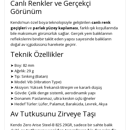
Canlı Renkler ve Gerçekçi
Görünüm
Kendo’nun özel boya teknolojisiyle geliştirilen
canlı renk
geçişleri
ve
parlak yüzey kaplaması
, farklı ışık koşullarında
bile maksimum görünürlük sağlar. Gerçek yem balıklarının
reflekslerini birebir taklit eden yapısı sayesinde balıkların
doğal av içgüdüsünü harekete geçirir.
Teknik Özellikler
➤ Boy: 82 mm
➤ Ağırlık: 29 g
➤ Tip: Sinking (Batan)
➤ Model: Vib (Vibration Type)
➤ Aksiyon: Yüksek frekanslı titreşim ve kararlı düşüş
➤ Gövde: Çelik denge sistemli, aerodinamik yapı
➤ Donanım: Paslanmaz, ultra keskin üçlü iğneler
➤ Hedef Türler: Lüfer, Palamut, Baraküda, Levrek, Akya
Av Tutkusunu Zirveye Taşı
Kendo Zero Arise Steel-B 82S 29GR, sadece bir sahte balık