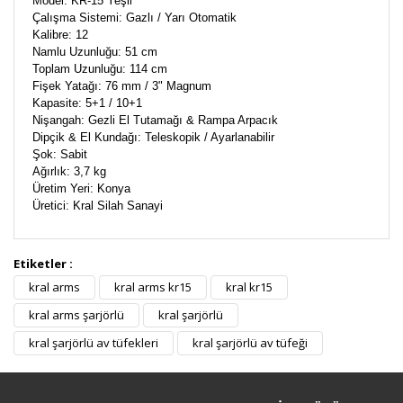
Model: KR-15 Yeşil
Çalışma Sistemi: Gazlı / Yarı Otomatik
Kalibre: 12
Namlu Uzunluğu: 51 cm
Toplam Uzunluğu: 114 cm
Fişek Yatağı: 76 mm / 3" Magnum
Kapasite: 5+1 / 10+1
Nişangah: Gezli El Tutamağı & Rampa Arpacık
Dipçik & El Kundağı: Teleskopik / Ayarlanabilir
Şok: Sabit
Ağırlık: 3,7 kg
Üretim Yeri: Konya
Üretici: Kral Silah Sanayi
Etiketler :
Bu ürüne ilk yorumu siz yapın!
kral arms
kral arms kr15
kral kr15
kral arms şarjörlü
kral şarjörlü
Yorum Yaz
kral şarjörlü av tüfekleri
kral şarjörlü av tüfeği