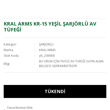
KRAL ARMS KR-15 YEŞİL ŞARJÖRLÜ AV
TÜFEĞİ
Kategori
ŞARJÖRLÜ
Marka
KRAL ARMS
Stok Kodu
yb_206958
BU ÜRÜN İÇİN YİVSİZ AV TÜFEĞİ SATIN ALMA
Bilgi
BELGESİ GEREKMEKTEDİR
TÜKENDİ