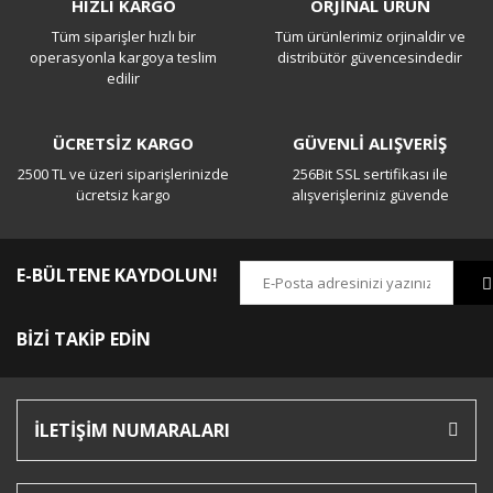
HIZLI KARGO
ORJİNAL ÜRÜN
Tüm siparişler hızlı bir
Tüm ürünlerimiz orjinaldir ve
operasyonla kargoya teslim
distribütör güvencesindedir
edilir
ÜCRETSİZ KARGO
GÜVENLİ ALIŞVERİŞ
2500 TL ve üzeri siparişlerinizde
256Bit SSL sertifikası ile
ücretsiz kargo
alışverişleriniz güvende
E-BÜLTENE KAYDOLUN!
BİZİ TAKİP EDİN
İLETİŞİM NUMARALARI