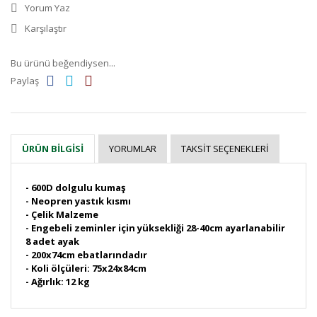
Yorum Yaz
Karşılaştır
Bu ürünü beğendiysen...
Paylaş
YORUMLAR
TAKSIT SEÇENEKLERI
ÜRÜN BILGISI
- 600D dolgulu kumaş
- Neopren yastık kısmı
- Çelik Malzeme
- Engebeli zeminler için yüksekliği 28-40cm ayarlanabilir
8 adet ayak
- 200x74cm ebatlarındadır
- Koli ölçüleri: 75x24x84cm
- Ağırlık: 12 kg