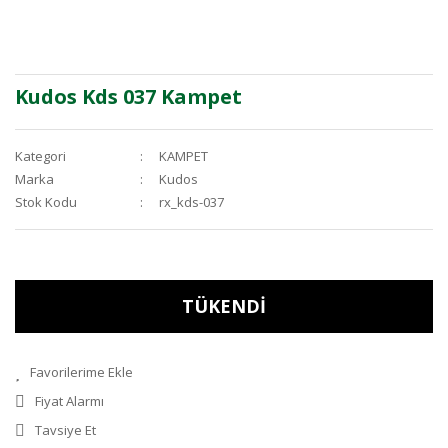
Kudos Kds 037 Kampet
Kategori
KAMPET
Marka
Kudos
Stok Kodu
rx_kds-037
TÜKENDİ
Fiyat Alarmı
Tavsiye Et