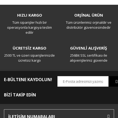
Bu ürüne ilk yorumu siz yapın!
HIZLI KARGO
ORJİNAL ÜRÜN
Tüm siparişler hızlı bir
Tüm ürünlerimiz orjinaldir ve
Yorum Yaz
operasyonla kargoya teslim
distribütör güvencesindedir
edilir
ÜCRETSİZ KARGO
GÜVENLİ ALIŞVERİŞ
2500 TL ve üzeri siparişlerinizde
256Bit SSL sertifikası ile
ücretsiz kargo
alışverişleriniz güvende
E-BÜLTENE KAYDOLUN!
BİZİ TAKİP EDİN
İLETİŞİM NUMARALARI