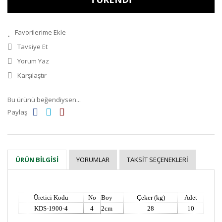
Tavsiye Et
Yorum Yaz
Karşılaştır
Bu ürünü beğendiysen...
Paylaş
YORUMLAR
TAKSIT SEÇENEKLERI
ÜRÜN BILGISI
Üretici Kodu
No
Boy
Çeker (kg)
Adet
KDS-1900-4
4
2cm
28
10