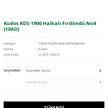
Kudos KDS-1900 Halkalı Fırdöndü No4
(10AD)
Kategori
TAKIM HAZIRLAMA EKİPMANLARI
Marka
Kudos
Stok Kodu
rx_KDS-1900-4
Seçenekler
TÜKENDİ