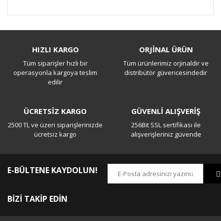
Bu ürüne ilk yorumu siz yapın!
HIZLI KARGO
ORJİNAL ÜRÜN
Tüm siparişler hızlı bir
Tüm ürünlerimiz orjinaldir ve
Yorum Yaz
operasyonla kargoya teslim
distribütör güvencesindedir
edilir
ÜCRETSİZ KARGO
GÜVENLİ ALIŞVERİŞ
2500 TL ve üzeri siparişlerinizde
256Bit SSL sertifikası ile
ücretsiz kargo
alışverişleriniz güvende
E-BÜLTENE KAYDOLUN!
BİZİ TAKİP EDİN