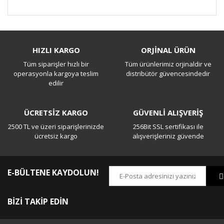
Bu ürüne ilk yorumu siz yapın!
HIZLI KARGO
ORJİNAL ÜRÜN
Tüm siparişler hızlı bir
Tüm ürünlerimiz orjinaldir ve
Yorum Yaz
operasyonla kargoya teslim
distribütör güvencesindedir
edilir
ÜCRETSİZ KARGO
GÜVENLİ ALIŞVERİŞ
2500 TL ve üzeri siparişlerinizde
256Bit SSL sertifikası ile
ücretsiz kargo
alışverişleriniz güvende
E-BÜLTENE KAYDOLUN!
BİZİ TAKİP EDİN