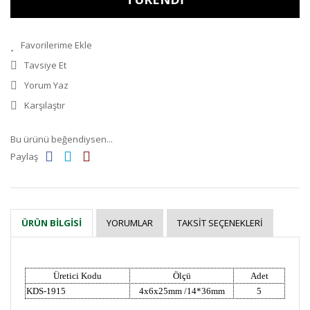
Tavsiye Et
Yorum Yaz
Karşılaştır
Bu ürünü beğendiysen...
Paylaş
YORUMLAR
TAKSIT SEÇENEKLERI
ÜRÜN BILGISI
Üretici Kodu
Ölçü
Adet
KDS-1915
4x6x25mm /14*36mm
5