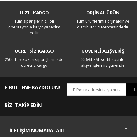
Bu ürüne ilk yorumu siz yapın!
HIZLI KARGO
ORJİNAL ÜRÜN
Tüm siparişler hızlı bir
Tüm ürünlerimiz orjinaldir ve
Yorum Yaz
operasyonla kargoya teslim
distribütör güvencesindedir
edilir
ÜCRETSİZ KARGO
GÜVENLİ ALIŞVERİŞ
2500 TL ve üzeri siparişlerinizde
256Bit SSL sertifikası ile
ücretsiz kargo
alışverişleriniz güvende
E-BÜLTENE KAYDOLUN!
BİZİ TAKİP EDİN
İLETİŞİM NUMARALARI