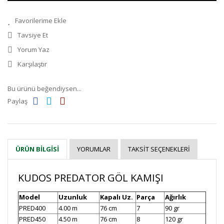
Tavsiye Et
Yorum Yaz
Karşılaştır
Bu ürünü beğendiysen...
Paylaş
YORUMLAR
TAKSIT SEÇENEKLERI
ÜRÜN BILGISI
KUDOS PREDATOR GÖL KAMIŞI
Model
Uzunluk
Kapalı Uz.
Parça
Ağırlık
PRED400
4.00 m
76 cm
7
90 gr
PRED450
4.50 m
76 cm
8
120 gr