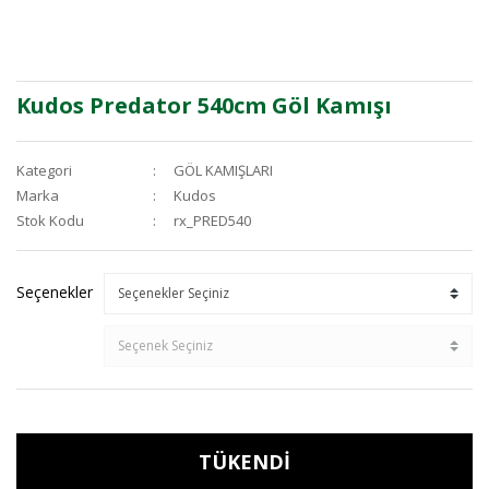
Kudos Predator 540cm Göl Kamışı
Kategori
GÖL KAMIŞLARI
Marka
Kudos
Stok Kodu
rx_PRED540
Seçenekler
TÜKENDİ