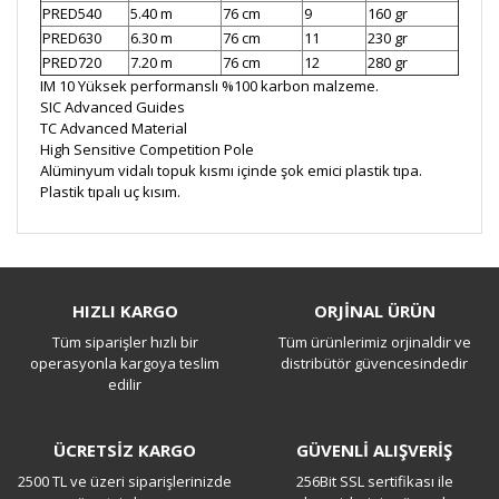
PRED540
5.40 m
76 cm
9
160 gr
PRED630
6.30 m
76 cm
11
230 gr
PRED720
7.20 m
76 cm
12
280 gr
IM 10 Yüksek performanslı %100 karbon malzeme.
SIC Advanced Guides
TC Advanced Material
High Sensitive Competition Pole
Alüminyum vidalı topuk kısmı içinde şok emici plastik tıpa.
Plastik tıpalı uç kısım.
Bu ürüne ilk yorumu siz yapın!
HIZLI KARGO
ORJİNAL ÜRÜN
Tüm siparişler hızlı bir
Tüm ürünlerimiz orjinaldir ve
Yorum Yaz
operasyonla kargoya teslim
distribütör güvencesindedir
edilir
ÜCRETSİZ KARGO
GÜVENLİ ALIŞVERİŞ
2500 TL ve üzeri siparişlerinizde
256Bit SSL sertifikası ile