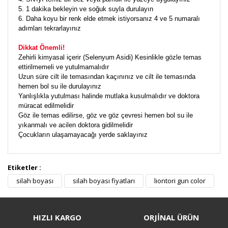
5. 1 dakika bekleyin ve soğuk suyla durulayın
6. Daha koyu bir renk elde etmek istiyorsanız 4 ve 5 numaralı
adımları tekrarlayınız
Dikkat Önemli!
Zehirli kimyasal içerir (Selenyum Asidi) Kesinlikle gözle temas
ettirilmemeli ve yutulmamalıdır
Uzun süre cilt ile temasından kaçınınız ve cilt ile temasında
hemen bol su ile durulayınız
Yanlışlıkla yutulması halinde mutlaka kusulmalıdır ve doktora
müracat edilmelidir
Göz ile temas edilirse, göz ve göz çevresi hemen bol su ile
yıkanmalı ve acilen doktora gidilmelidir
Çocukların ulaşamayacağı yerde saklayınız
Etiketler :
Bu ürüne ilk yorumu siz yapın!
silah boyası
silah boyası fiyatları
liontori gun color
Yorum Yaz
HIZLI KARGO
ORJİNAL ÜRÜN