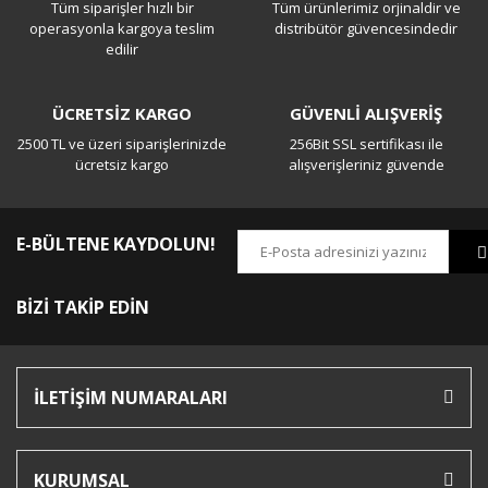
Tüm siparişler hızlı bir
Tüm ürünlerimiz orjinaldir ve
operasyonla kargoya teslim
distribütör güvencesindedir
edilir
ÜCRETSİZ KARGO
GÜVENLİ ALIŞVERİŞ
2500 TL ve üzeri siparişlerinizde
256Bit SSL sertifikası ile
ücretsiz kargo
alışverişleriniz güvende
E-BÜLTENE KAYDOLUN!
BİZİ TAKİP EDİN
İLETİŞİM NUMARALARI
KURUMSAL