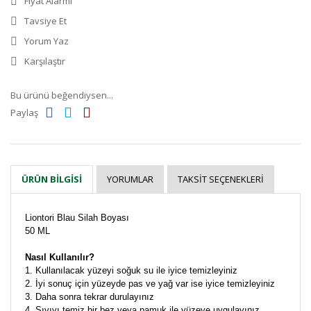
Fiyat Alarmı
Tavsiye Et
Yorum Yaz
Karşılaştır
Bu ürünü beğendiysen...
Paylaş
YORUMLAR
TAKSIT SEÇENEKLERI
ÜRÜN BILGISI
Liontori Blau Silah Boyası
50 ML
Nasıl Kullanılır?
1. Kullanılacak yüzeyi soğuk su ile iyice temizleyiniz
2. İyi sonuç için yüzeyde pas ve yağ var ise iyice temizleyiniz
3. Daha sonra tekrar durulayınız
4. Sıvıyı temiz bir bez veya pamuk ile yüzeye uygulayınız