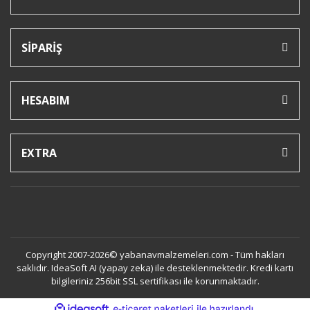
SİPARİŞ
HESABIM
EXTRA
Copyright 2007-2026© yabanavmalzemeleri.com - Tüm hakları
saklıdır. IdeaSoft AI (yapay zeka) ile desteklenmektedir. Kredi kartı
bilgileriniz 256bit SSL sertifikası ile korunmaktadır.
ile
ideasoft
e-