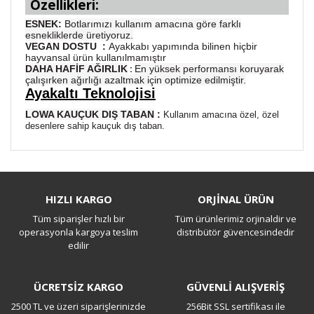
Özellikleri:
ESNEK
:
Botlarımızı kullanım amacına göre farklı
esnekliklerde üretiyoruz.
VEGAN DOSTU
:
Ayakkabı yapımında bilinen hiçbir
hayvansal ürün kullanılmamıştır
:
DAHA HAFİF AĞIRLIK
En yüksek performansı koruyarak
çalışırken ağırlığı azaltmak için optimize edilmiştir.
Ayakaltı Teknolojisi
LOWA KAUÇUK DIŞ TABAN
:
Kullanım amacına özel, özel
desenlere sahip kauçuk dış taban.
Bu ürüne ilk yorumu siz yapın!
HIZLI KARGO
ORJİNAL ÜRÜN
Tüm siparişler hızlı bir
Tüm ürünlerimiz orjinaldir ve
Yorum Yaz
operasyonla kargoya teslim
distribütör güvencesindedir
edilir
ÜCRETSİZ KARGO
GÜVENLİ ALIŞVERİŞ
2500 TL ve üzeri siparişlerinizde
256Bit SSL sertifikası ile