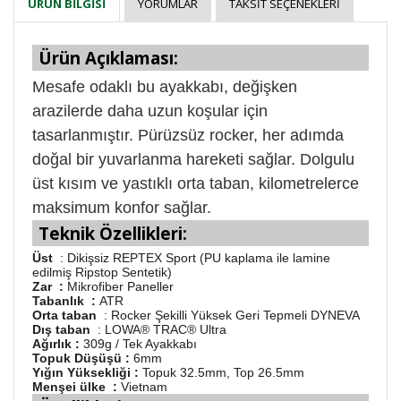
YORUMLAR
TAKSIT SEÇENEKLERI
ÜRÜN BILGISI
Ürün Açıklaması:
Mesafe odaklı bu ayakkabı, değişken
arazilerde daha uzun koşular için
tasarlanmıştır. Pürüzsüz rocker, her adımda
doğal bir yuvarlanma hareketi sağlar. Dolgulu
üst kısım ve yastıklı orta taban, kilometrelerce
maksimum konfor sağlar.
Teknik Özellikleri:
Üst
: Dikişsiz REPTEX Sport (PU kaplama ile lamine
edilmiş Ripstop Sentetik)
Zar :
Mikrofiber Paneller
Tabanlık :
ATR
Orta taban
: Rocker Şekilli Yüksek Geri Tepmeli DYNEVA
Dış taban
: LOWA® TRAC® Ultra
Ağırlık :
309g / Tek Ayakkabı
Topuk Düşüşü :
6mm
Yığın Yüksekliği :
Topuk 32.5mm, Top 26.5mm
Menşei ülke :
Vietnam