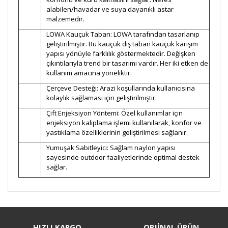
alabilen/havadar ve suya dayanıklı astar
malzemedir.
LOWA Kauçuk Taban: LOWA tarafından tasarlanıp
geliştirilmiştir. Bu kauçuk dış taban kauçuk karışım
yapısı yönüyle farklılık göstermektedir. Değişken
çıkıntılarıyla trend bir tasarımı vardır. Her iki etken de
kullanım amacına yöneliktir.
Çerçeve Desteği: Arazi koşullarında kullanıcısına
kolaylık sağlaması için geliştirilmiştir.
Çift Enjeksiyon Yöntemi: Özel kullanımlar için
enjeksiyon kalıplama işlemi kullanılarak, konfor ve
yastıklama özelliklerinin geliştirilmesi sağlanır.
Yumuşak Sabitleyici: Sağlam naylon yapısı
sayesinde outdoor faaliyetlerinde optimal destek
sağlar.
Bu ürüne ilk yorumu siz yapın!
HIZLI KARGO
ORJİNAL ÜRÜN