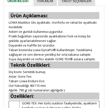
YORUMLAR
TAKSIT SEÇENEKLERI
ÜRÜN BILGISI
Ürün Açıklaması:
LOWA Maddox Gtx ayakkabı ; konforlu ve rahat bir ayakkabı
modelidir.
Askeri ve günlük kullanıma uygundur.
Pratik bağcıkları sayesinde ayakkabının hızlı ve kolay bir
şekilde ayarlanabilmesini sağlar.
Dayanıklı ve hafiftir bir üründür.
Taban kısmında Lowa DynaPU® kullanılmıştır. Yastıklama
sağlayan ve son derece yenilikçi bir orta tabana sahiptir.
Suya dayanıklı ve nefes alabilir GORE-TEX® astara sahiptir.
Teknik Özellikleri:
Dış Kısmı: Sentetik kumaş
Astar: Gore-Tex
Taban: Lowa Enduro Evo
Üst Yüksekliği: 80/115 mm
Ağırlık: 790 gr (42 numaranın ağırlığıdır.)
Özellikleri:
GORE-TEX: Her türlü outdoor faaliyetinde, ayakların
konforlu ve kuru kalmasını sağlar. Nefes