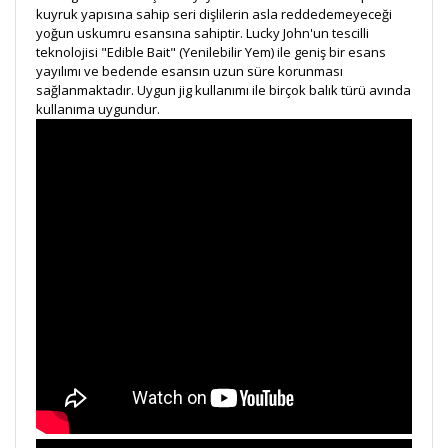
kuyruk yapısına sahip seri dişlilerin asla reddedemeyeceği
yoğun uskumru esansına sahiptir. Lucky John'un tescilli
teknolojisi "Edible Bait" (Yenilebilir Yem) ile geniş bir esans
yayılımı ve bedende esansın uzun süre korunması
sağlanmaktadır. Uygun jig kullanımı ile birçok balık türü avında
kullanıma uygundur.