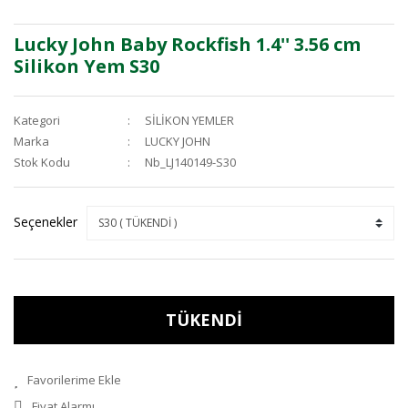
Lucky John Baby Rockfish 1.4'' 3.56 cm
Silikon Yem S30
Kategori
SİLİKON YEMLER
Marka
LUCKY JOHN
Stok Kodu
Nb_LJ140149-S30
Seçenekler
TÜKENDİ
Fiyat Alarmı