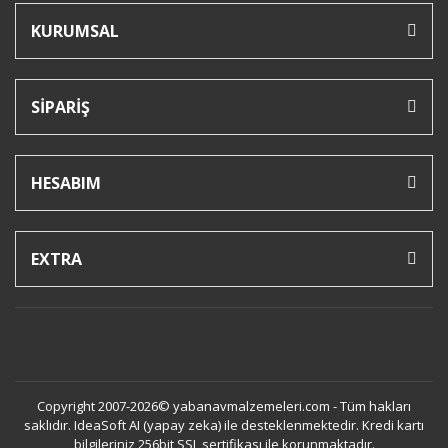
KURUMSAL
SİPARİŞ
HESABIM
EXTRA
Copyright 2007-2026© yabanavmalzemeleri.com - Tüm hakları
saklıdır. IdeaSoft AI (yapay zeka) ile desteklenmektedir. Kredi kartı
bilgileriniz 256bit SSL sertifikası ile korunmaktadır.