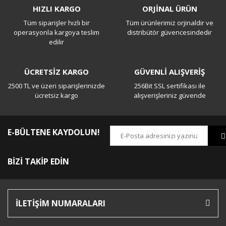
HIZLI KARGO
ORJİNAL ÜRÜN
Tüm siparişler hızlı bir
Tüm ürünlerimiz orjinaldir ve
Yorum Yaz
operasyonla kargoya teslim
distribütör güvencesindedir
edilir
ÜCRETSİZ KARGO
GÜVENLİ ALIŞVERİŞ
2500 TL ve üzeri siparişlerinizde
256Bit SSL sertifikası ile
ücretsiz kargo
alışverişleriniz güvende
E-BÜLTENE KAYDOLUN!
BİZİ TAKİP EDİN
İLETİŞİM NUMARALARI