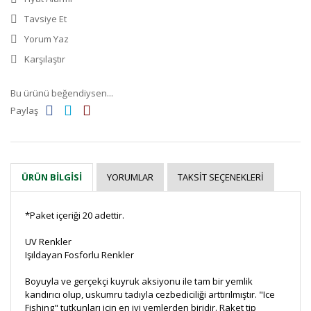
Tavsiye Et
Yorum Yaz
Karşılaştır
Bu ürünü beğendiysen...
Paylaş
YORUMLAR
TAKSIT SEÇENEKLERI
ÜRÜN BILGISI
*Paket içeriği 20 adettir.
UV Renkler
Işıldayan Fosforlu Renkler
Boyuyla ve gerçekçi kuyruk aksiyonu ile tam bir yemlik
kandırıcı olup, uskumru tadıyla cezbediciliği arttırılmıştır. "Ice
Fishing" tutkunları için en iyi yemlerden biridir. Raket tip