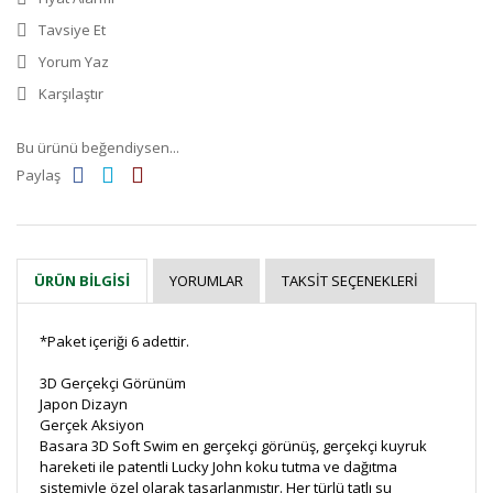
Tavsiye Et
Yorum Yaz
Karşılaştır
Bu ürünü beğendiysen...
Paylaş
YORUMLAR
TAKSIT SEÇENEKLERI
ÜRÜN BILGISI
*Paket içeriği 6 adettir.
3D Gerçekçi Görünüm
Japon Dizayn
Gerçek Aksiyon
Basara 3D Soft Swim en gerçekçi görünüş, gerçekçi kuyruk
hareketi ile patentli Lucky John koku tutma ve dağıtma
sistemiyle özel olarak tasarlanmıştır. Her türlü tatlı su