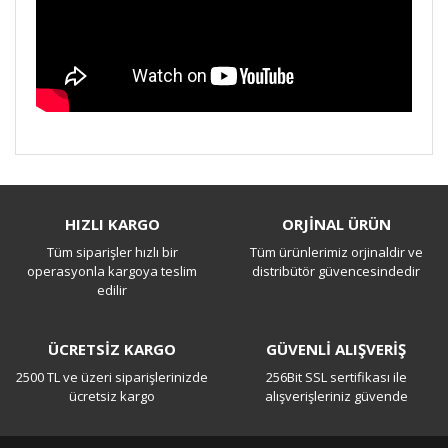
Bu ürüne ilk yorumu siz yapın!
HIZLI KARGO
ORJİNAL ÜRÜN
Tüm siparişler hızlı bir
Tüm ürünlerimiz orjinaldir ve
Yorum Yaz
operasyonla kargoya teslim
distribütör güvencesindedir
edilir
ÜCRETSİZ KARGO
GÜVENLİ ALIŞVERİŞ
2500 TL ve üzeri siparişlerinizde
256Bit SSL sertifikası ile
ücretsiz kargo
alışverişleriniz güvende