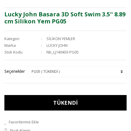
Lucky John Basara 3D Soft Swim 3.5'' 8.89
cm Silikon Yem PG05
Kategori
SİLİKON YEMLER
Marka
LUCKY JOHN
Stok Kodu
Nb_LJ140403-PG05
Seçenekler
TÜKENDİ
Fiyat Alarmı