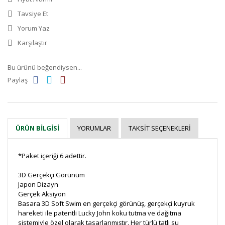
Tavsiye Et
Yorum Yaz
Karşılaştır
Bu ürünü beğendiysen...
Paylaş
YORUMLAR
TAKSIT SEÇENEKLERI
ÜRÜN BILGISI
*Paket içeriği 6 adettir.
3D Gerçekçi Görünüm
Japon Dizayn
Gerçek Aksiyon
Basara 3D Soft Swim en gerçekçi görünüş, gerçekçi kuyruk
hareketi ile patentli Lucky John koku tutma ve dağıtma
sistemiyle özel olarak tasarlanmıştır. Her türlü tatlı su