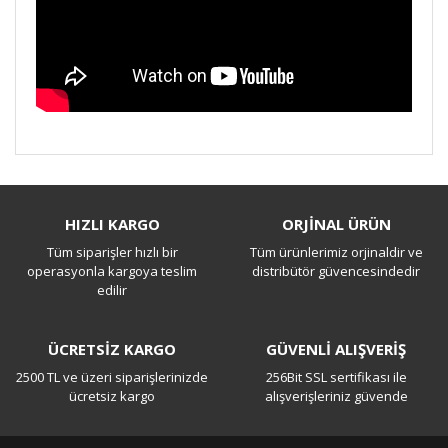
Bu ürüne ilk yorumu siz yapın!
HIZLI KARGO
ORJİNAL ÜRÜN
Tüm siparişler hızlı bir
Tüm ürünlerimiz orjinaldir ve
Yorum Yaz
operasyonla kargoya teslim
distribütör güvencesindedir
edilir
ÜCRETSİZ KARGO
GÜVENLİ ALIŞVERİŞ
2500 TL ve üzeri siparişlerinizde
256Bit SSL sertifikası ile
ücretsiz kargo
alışverişleriniz güvende