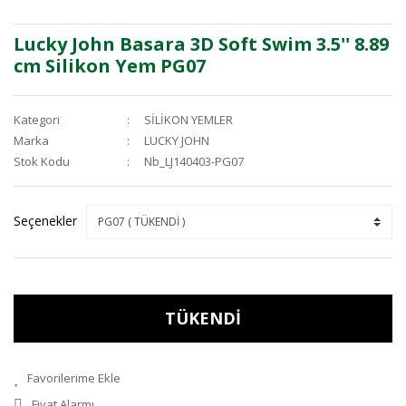
Lucky John Basara 3D Soft Swim 3.5'' 8.89
cm Silikon Yem PG07
Kategori
SİLİKON YEMLER
Marka
LUCKY JOHN
Stok Kodu
Nb_LJ140403-PG07
Seçenekler
TÜKENDİ
Fiyat Alarmı