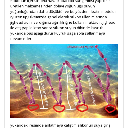
Silikonun içerisindeki hava kabarcıklı süngerimsi yapı özel
üretilen malzemesinden dolayı yoğunluğu suyun
yoğunluğundan daha düşüktür ve bu yüzden floatin modeldir
(yüzen tip)Ülkemizde genel olarak silikon ullanımlarında
jighead adını verdiğimiz ağırlıklı iğne kullanılmaktadır, jighead
ile atış yapıldıktan sonra silikon suyun dibinde kuyruk
yukarıda baş aşağı durur kuyruk sağa sola sallanmaya
devam eder.
yukarıdaki resimde anlatmaya çalıştım silikonun suya giriş