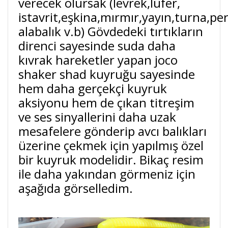
verecek olursak (levrek,lüfer,
istavrit,eşkina,mırmır,yayın,turna,pe
alabalık v.b) Gövdedeki tırtıkların
direnci sayesinde suda daha
kıvrak hareketler yapan joco
shaker shad kuyruğu sayesinde
hem daha gerçekçi kuyruk
aksiyonu hem de çıkan titreşim
ve ses sinyallerini daha uzak
mesafelere gönderip avcı balıkları
üzerine çekmek için yapılmış özel
bir kuyruk modelidir. Bikaç resim
ile daha yakından görmeniz için
aşağıda görselledim.