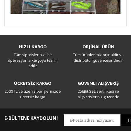
Bu ürüne ilk yorumu siz yapın!
HIZLI KARGO
ORJİNAL ÜRÜN
Tüm siparişler hızlı bir
Tüm ürünlerimiz orjinaldir ve
Yorum Yaz
operasyonla kargoya teslim
distribütör güvencesindedir
edilir
ÜCRETSİZ KARGO
GÜVENLİ ALIŞVERİŞ
2500 TL ve üzeri siparişlerinizde
256Bit SSL sertifikası ile
ücretsiz kargo
alışverişleriniz güvende
E-BÜLTENE KAYDOLUN!