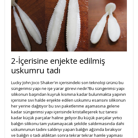
2-İçerisine enjekte edilmiş
uskumru tadı
Lucky John Joco Shaker'in içerisindeki son teknoloji ürünü bu
süngerimsi yapı ne işe yarar görevi nedir?Bu süngerimsi yapı
silikonun başından kuyruk kısmına kadar bulunmakta yapının
içerisine sıvı halde enjekte edilen uskumru esansını silikonun
her yerine dağıtıyor bu sıvı paketlenme aşamasına gelene
kadar süngerimsi yapı içerisinde kristalleşerek tuz tanesi
kadar küçük parçalar haline geliyor.Bu küçük parçalar yırtıcı
balığın silikonu tam yutamayacak şekilde saldırmasında dahi
uskumrunun tadını saldırıyı yapan balığın ağzında bırakıyor
ve balığın o tadı aldıktan sonra tekrar tekrar hamle yapması