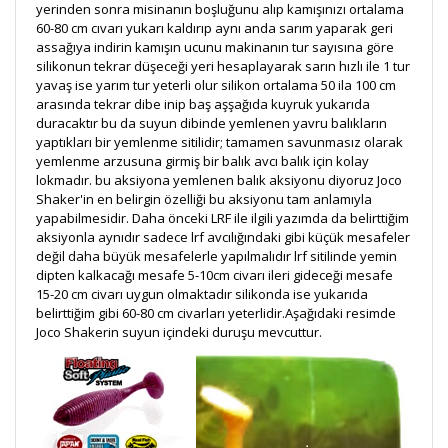
yerinden sonra misinanın boşluğunu alıp kamışınızı ortalama
60-80 cm cıvarı yukarı kaldırıp aynı anda sarım yaparak geri
assağıya indirin kamışın ucunu makinanın tur sayısına göre
silikonun tekrar düşeceği yeri hesaplayarak sarın hızlı ile 1 tur
yavaş ise yarım tur yeterli olur silikon ortalama 50 ila 100 cm
arasında tekrar dibe inip baş aşşağıda kuyruk yukarıda
duracaktır bu da suyun dibinde yemlenen yavru balıkların
yaptıkları bir yemlenme sitilidir; tamamen savunmasız olarak
yemlenme arzusuna girmiş bir balık avcı balık için kolay
lokmadır. bu aksiyona yemlenen balık aksiyonu diyoruz Joco
Shaker'in en belirgin özelliği bu aksiyonu tam anlamıyla
yapabilmesidir. Daha önceki LRF ile ilgili yazımda da belirttiğim
aksiyonla aynıdır sadece lrf avcılığındaki gibi küçük mesafeler
değil daha büyük mesafelerle yapılmalıdır lrf sitilinde yemin
dipten kalkacağı mesafe 5-10cm civarı ileri gideceği mesafe
15-20 cm civarı uygun olmaktadır silikonda ise yukarıda
belirttiğim gibi 60-80 cm civarları yeterlidir.Aşağıdaki resimde
Joco Shakerin suyun içindeki duruşu mevcuttur.