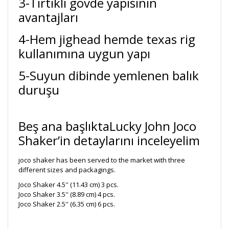
3-Tırtıklı gövde yapısının
avantajları
4-Hem jighead hemde texas rig
kullanımına uygun yapı
5-Suyun dibinde yemlenen balık
duruşu
Beş ana başlıktaLucky John Joco
Shaker’in detaylarını inceleyelim
joco shaker has been served to the market with three
different sizes and packagings.
Joco Shaker 4.5'' (11.43 cm) 3 pcs.
Joco Shaker 3.5'' (8.89 cm) 4 pcs.
Joco Shaker 2.5'' (6.35 cm) 6 pcs.