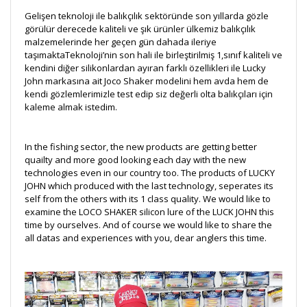
Gelişen teknoloji ile balıkçılık sektöründe son yıllarda gözle
görülür derecede kaliteli ve şık ürünler ülkemiz balıkçılık
malzemelerinde her geçen gün dahada ileriye
taşımaktaTeknoloji’nin son hali ile birleştirilmiş 1,sınıf kaliteli ve
kendini diğer silikonlardan ayıran farklı özellikleri ile Lucky
John markasına ait Joco Shaker modelini hem avda hem de
kendi gözlemlerimizle test edip siz değerli olta balıkçıları için
kaleme almak istedim.
In the fishing sector, the new products are getting better
quailty and more good looking each day with the new
technologies even in our country too. The products of LUCKY
JOHN which produced with the last technology, seperates its
self from the others with its 1 class quality. We would like to
examine the LOCO SHAKER silicon lure of the LUCK JOHN this
time by ourselves. And of course we would like to share the
all datas and experiences with you, dear anglers this time.