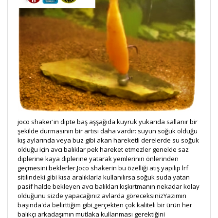
joco shaker'in dipte baş aşşağıda kuyruk yukarıda sallanır bir
şekilde durmasının bir artısı daha vardır: suyun soğuk olduğu
kış aylarında veya buz gibi akan hareketli derelerde su soğuk
olduğu için avcı balıklar pek hareket etmezler genelde saz
diplerine kaya diplerine yatarak yemlerinin önlerinden
geçmesini beklerler.Joco shakerin bu özelliği atış yapılıp lrf
sitilindeki gibi kısa aralıklarla kullanılırsa soğuk suda yatan
pasif halde bekleyen avcı balıkları kışkırtmanın nekadar kolay
olduğunu sizde yapacağınız avlarda göreceksinizYazımın
başında'da belirttiğim gibi,gerçekten çok kaliteli bir ürün her
balıkçı arkadaşımın mutlaka kullanması gerektiğini