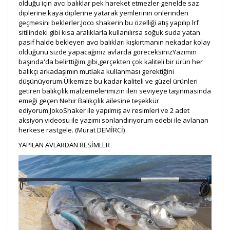
olduğu için avcı balıklar pek hareket etmezler genelde saz
diplerine kaya diplerine yatarak yemlerinin önlerinden
geçmesini beklerler.Joco shakerin bu özelliği atış yapılıp lrf
sitilindeki gibi kısa aralıklarla kullanılırsa soğuk suda yatan
pasif halde bekleyen avcı balıkları kışkırtmanın nekadar kolay
olduğunu sizde yapacağınız avlarda göreceksinizYazımın
başında'da belirttiğim gibi,gerçekten çok kaliteli bir ürün her
balıkçı arkadaşımın mutlaka kullanması gerektiğini
düşünüyorum.Ülkemize bu kadar kaliteli ve güzel ürünleri
getiren balıkçılık malzemelerimizin ileri seviyeye taşınmasında
emeği geçen Nehir Balıkçılık ailesine teşekkür
ediyorum.JokoShaker ile yapılmış av resimleri ve 2 adet
aksiyon videosu ile yazımı sonlandırıyorum edebi ile avlanan
herkese rastgele. (Murat DEMİRCİ)
YAPILAN AVLARDAN RESİMLER