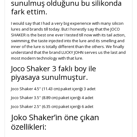
sunulmuş olduğunu bu silikonda
fark ettim.
I would say that I had a very big experience with many silicon
lures and brands till today. But I honestly say that the JOCO
SHAKER is the best one ever I tested till now with its tail action,
swimming, the taste injected into the lure and its smelling and
inner of the lure is totally different than the others. We finally
understand that the brand LUCKY JOHN serves us the last and
most modern technology with that lure.
Joco Shaker 3 faklı boy ile
piyasaya sunulmuştur.
Joco Shaker 4.5'' (11.43 cm) paket içeriği 3 adet
Joco Shaker 3.5'' (8.89 cm) paket içeriği 4 adet
Joco Shaker 2.5'' (6.35 cm) paket içeriği 6 adet
Joko Shaker’in öne çıkan
özellikleri: