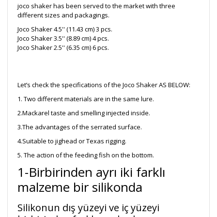
joco shaker has been served to the market with three
different sizes and packagings.
Joco Shaker 4.5'' (11.43 cm) 3 pcs.
Joco Shaker 3.5'' (8.89 cm) 4 pcs.
Joco Shaker 2.5'' (6.35 cm) 6 pcs.
Let’s check the specifications of the Joco Shaker AS BELOW:
1. Two different materials are in the same lure.
2.Mackarel taste and smelling injected inside.
3.The advantages of the serrated surface.
4.Suitable to jighead or Texas rigging.
5. The action of the feeding fish on the bottom.
1-Birbirinden ayrı iki farklı
malzeme bir silikonda
Silikonun dış yüzeyi ve iç yüzeyi