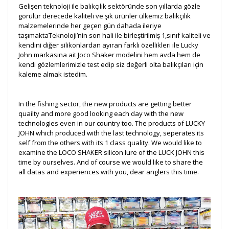
Gelişen teknoloji ile balıkçılık sektöründe son yıllarda gözle
görülür derecede kaliteli ve şık ürünler ülkemiz balıkçılık
malzemelerinde her geçen gün dahada ileriye
taşımaktaTeknoloji’nin son hali ile birleştirilmiş 1,sınıf kaliteli ve
kendini diğer silikonlardan ayıran farklı özellikleri ile Lucky
John markasına ait Joco Shaker modelini hem avda hem de
kendi gözlemlerimizle test edip siz değerli olta balıkçıları için
kaleme almak istedim.
In the fishing sector, the new products are getting better
quailty and more good looking each day with the new
technologies even in our country too. The products of LUCKY
JOHN which produced with the last technology, seperates its
self from the others with its 1 class quality. We would like to
examine the LOCO SHAKER silicon lure of the LUCK JOHN this
time by ourselves. And of course we would like to share the
all datas and experiences with you, dear anglers this time.