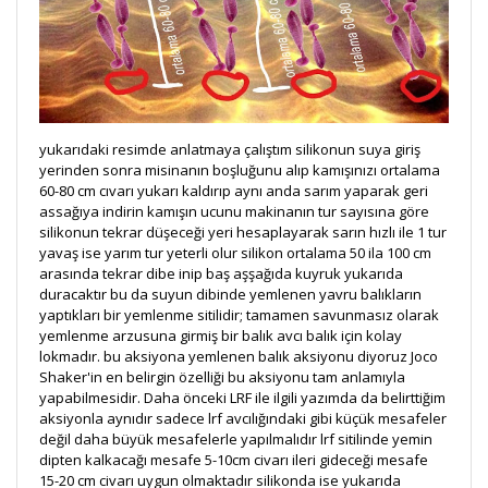
yukarıdaki resimde anlatmaya çalıştım silikonun suya giriş
yerinden sonra misinanın boşluğunu alıp kamışınızı ortalama
60-80 cm cıvarı yukarı kaldırıp aynı anda sarım yaparak geri
assağıya indirin kamışın ucunu makinanın tur sayısına göre
silikonun tekrar düşeceği yeri hesaplayarak sarın hızlı ile 1 tur
yavaş ise yarım tur yeterli olur silikon ortalama 50 ila 100 cm
arasında tekrar dibe inip baş aşşağıda kuyruk yukarıda
duracaktır bu da suyun dibinde yemlenen yavru balıkların
yaptıkları bir yemlenme sitilidir; tamamen savunmasız olarak
yemlenme arzusuna girmiş bir balık avcı balık için kolay
lokmadır. bu aksiyona yemlenen balık aksiyonu diyoruz Joco
Shaker'in en belirgin özelliği bu aksiyonu tam anlamıyla
yapabilmesidir. Daha önceki LRF ile ilgili yazımda da belirttiğim
aksiyonla aynıdır sadece lrf avcılığındaki gibi küçük mesafeler
değil daha büyük mesafelerle yapılmalıdır lrf sitilinde yemin
dipten kalkacağı mesafe 5-10cm civarı ileri gideceği mesafe
15-20 cm civarı uygun olmaktadır silikonda ise yukarıda