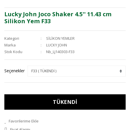
Lucky John Joco Shaker 4.5'' 11.43 cm
Silikon Yem F33
Kategori
SİLİKON YEMLER
Marka
LUCKY JOHN
Stok Kodu
Nb_LJ140303-F33
Seçenekler
TÜKENDİ
Fiyat Alarmı