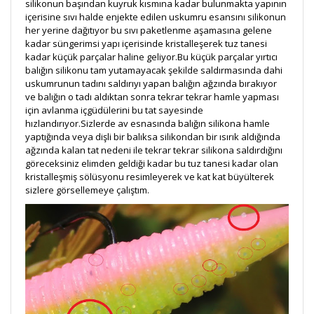
silikonun başından kuyruk kısmına kadar bulunmakta yapının
içerisine sıvı halde enjekte edilen uskumru esansını silikonun
her yerine dağıtıyor bu sıvı paketlenme aşamasına gelene
kadar süngerimsi yapı içerisinde kristalleşerek tuz tanesi
kadar küçük parçalar haline geliyor.Bu küçük parçalar yırtıcı
balığın silikonu tam yutamayacak şekilde saldırmasında dahi
uskumrunun tadını saldırıyı yapan balığın ağzında bırakıyor
ve balığın o tadı aldıktan sonra tekrar tekrar hamle yapması
için avlanma içgüdülerini bu tat sayesinde
hızlandırıyor.Sizlerde av esnasında balığın silikona hamle
yaptığında veya dişli bir balıksa silikondan bir ısırık aldığında
ağzında kalan tat nedeni ile tekrar tekrar silikona saldırdığını
göreceksiniz elimden geldiği kadar bu tuz tanesi kadar olan
kristalleşmiş sölüsyonu resimleyerek ve kat kat büyülterek
sizlere görsellemeye çalıştım.